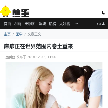
首页
树洞
无聊图
鱼塘
热榜
大吐槽
主页
医学
文章正文
麻疹正在世界范围内卷土重来
majer
发布于 2018.12.09 , 11:00