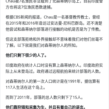
Chau被7名渔民非法载到了北森蒂纳尔岛上，目前印度警
方也将这7位渔民悉数逮捕。
根据CBS新闻的报道，Chau是一名基督教传教士，曾经
在2015年和2016年造访过安达曼-尼科巴群岛。还不清楚
他尝试和森蒂纳尔部落进行接触的动机是否是为了传教。
但这支部落拒绝和外界接触却不意味着我们对他们丝毫不
了解。以下就是我们对森蒂纳尔人的所知。
他们只剩下很少的人了。
印度政府在统计人口时没有算上森蒂纳尔人。印度政府实
际上从未登岛过。政府通过远程航拍来统计部落的人数。
对森蒂纳尔人的第一次人口统计是在1991年，据估算有
117人生活在这个岛上。
而到了2011年，部落的总人数只剩下了15人。
他们靠狩猎和采集为生，并且有着自己的语言。