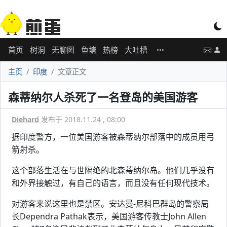
首页
树洞
无聊图
鱼塘
热榜
大吐槽
主页
印度
文章正文
森蒂纳尔人杀死了一名登岛的美国游客
Diehard
发布于 2018.11.24 , 08:00
据印度警方，一位美国游客被森蒂纳尔部落中的成员用弓
箭射杀。
这个部落生活在与世隔绝的北森蒂纳尔岛。他们几乎没有
和外界接触过，有自己的语言，而且没有任何现代技术。
对游客来说这里也是禁区。安达曼-尼科巴群岛的警察局
长Dependra Pathak表示，美国游客传教士John Allen