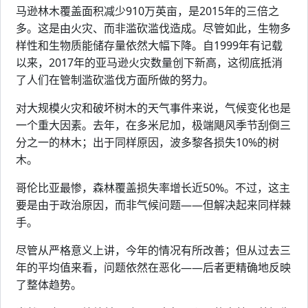
马逊林木覆盖面积减少910万英亩，是2015年的三倍之
多。这是由火灾、而非滥砍滥伐造成。尽管如此，生物多
样性和生物质能储存量依然大幅下降。自1999年有记载
以来，2017年的亚马逊火灾数量创下新高，这彻底抵消
了人们在管制滥砍滥伐方面所做的努力。
对大规模火灾和破坏树木的天气事件来说，气候变化也是
一个重大因素。去年，在多米尼加，极端飓风季节刮倒三
分之一的林木；出于同样原因，波多黎各损失10%的树
木。
哥伦比亚最惨，森林覆盖损失率增长近50%。不过，这主
要是由于政治原因，而非气候问题——但解决起来同样棘
手。
尽管从严格意义上讲，今年的情况有所改善；但从过去三
年的平均值来看，问题依然在恶化——后者更精确地反映
了整体趋势。