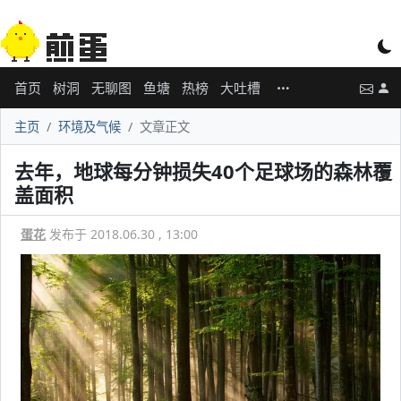
首页
树洞
无聊图
鱼塘
热榜
大吐槽
主页
环境及气候
文章正文
去年，地球每分钟损失40个足球场的森林覆
盖面积
蛋花
发布于 2018.06.30 , 13:00