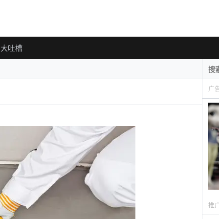
大吐槽
广
推