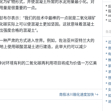
化为矿物形式，并使混凝土所需的水泥用量最小化。对
* 
用量是很重要的一点。
* 
* 
斯提·甘布尔表示：“我们的技术中最棒的一点就是二氧化碳矿
*
化碳实际上可以使混凝土更加坚固。这就意味着混凝土
出强度合格的混凝土”。
鱼
一种严肃的方式进入世界。例如，佐治亚州亚特兰大的
*
的土地上使用碳酸混凝土进行建造，此举大约可以减少
*
*
这种对环境有利的二氧化碳再利用项目将成为价值一万亿美
*
*
* 
*
南极冰川融化速度加快
*
*