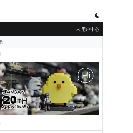
用户中心
告
广