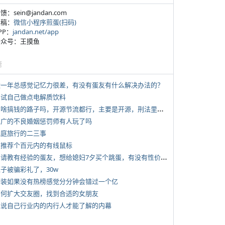
反馈：sein@jandan.com
投稿：
微信小程序煎蛋(扫码)
APP：
jandan.net/app
 公众号：王摸鱼
塘
 近一年总感觉记忆力很差，有没有蛋友有什么解决办法的？
 尝试自己做点电解质饮料
*
有啥搞钱的路子吗，开源节流都行，主要是开源，刑法里的咱不做
 推广的不良婚姻惩罚师有人玩了吗
 家庭旅行的二三事
 求推荐个百元内的有线鼠标
*
想请教有经验的蛋友，想给媳妇7夕买个跳蛋，有没有性价比高的推荐
侄子被骗彩礼了，30w
 女装如果没有热榜感觉分分钟会错过一个亿
 如何扩大交友圈，找到合适的女朋友
 说说自己行业内的内行人才能了解的内幕