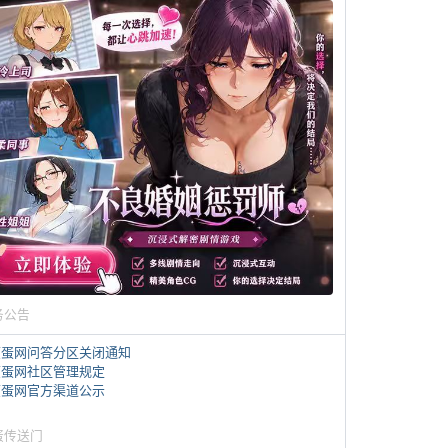
务公告
煎蛋网问答分区关闭通知
煎蛋网社区管理规定
煎蛋网官方渠道公示
蛋传送门