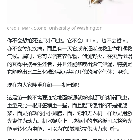
credit: Mark Stone, University of Washington
你
不会
想拍死这只小飞虫。它不会□□人，也不会蜇人，
亦不会传染疾病，而且有一天它或许还能挽救生命和拯救
气候。届时，它可以调查农作物，侦测野火，在灾后倒塌
的瓦砾中搜寻生还者，并且还能够嗅出燃气泄漏，特别是
它能嗅出比二氧化碳还要厉害好几倍的温室气体：甲烷。
现在为大家隆重介绍——机器蝇！
这是第一款不需要连接地面能源就能够起飞的机器飞虫，
重量只比一根牙签稍重一些，而且起飞使用的不是螺旋
桨，而是拍动的小小翅膀，而，它和无人机一样也是用激
光束作为动力。机器蝇身上一块极小的电路板可以将激光
能量转化为电能，可以为它的翅膀提供动力来飞行。