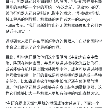
目前，机器蝇还只能做到起飞和降落，但是能够挣脱有线
供能的束缚是一个好的开始。“在这之前，昆虫大小的无
线飞行机器人还只是科幻电影中的概念，”华盛顿大学机
械工程系的副教授、机器蝇的创作者之一的Sawyer
Fuller表示。“我们最新制作出的无线机器蝇展现出它们更
贴近于现实。”
近期研究人员们在布里斯班举办的机器人与自动化国际学
术会议上展示了这个最新的作品。
最终，科学家们相信他们这个发明可以有能力在空中盘
旋，降落在物体表面，并且可以通过操控激光四处飞行，
或者能够在机器蝇上面增装微型电池，或者可以通过射频
信号收集能量。他们的目标是可以指挥机器蝇完成一些特
定任务，比如说调查农作物的生长情况还有侦测燃气泄
漏。他们甚至还想或许能够在它身上装备烟雾探测器，这
样它们能够比大一些机器人更加有效率的找出森林火灾。
“有研究提出天然气甲烷的泄露或许太普遍了，可能一个