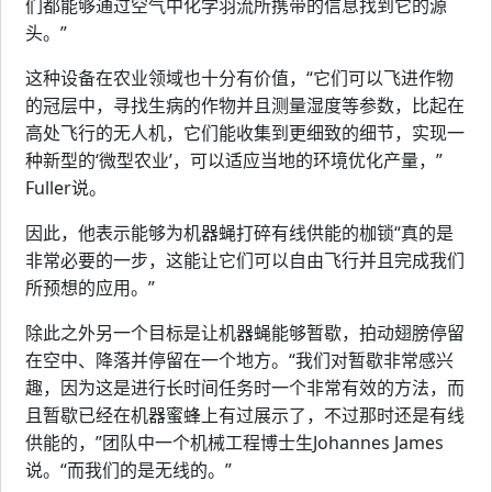
们都能够通过空气中化学羽流所携带的信息找到它的源
头。”
这种设备在农业领域也十分有价值，“它们可以飞进作物
的冠层中，寻找生病的作物并且测量湿度等参数，比起在
高处飞行的无人机，它们能收集到更细致的细节，实现一
种新型的‘微型农业’，可以适应当地的环境优化产量，”
Fuller说。
因此，他表示能够为机器蝇打碎有线供能的枷锁“真的是
非常必要的一步，这能让它们可以自由飞行并且完成我们
所预想的应用。”
除此之外另一个目标是让机器蝇能够暂歇，拍动翅膀停留
在空中、降落并停留在一个地方。“我们对暂歇非常感兴
趣，因为这是进行长时间任务时一个非常有效的方法，而
且暂歇已经在机器蜜蜂上有过展示了，不过那时还是有线
供能的，”团队中一个机械工程博士生Johannes James
说。“而我们的是无线的。”