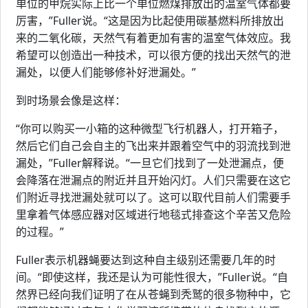
单位的甲烷实际上比一个单位燃煤排放出的温室气体都要
厉害，”Fuller说。“这是因为比起使用碳基燃料所排放出
来的二氧化碳，天然气有着更加有害的温室气体效应。我
希望可以创造出一种技术，可以很方便的找出天然气的泄
漏处，以便人们能够修补好泄漏处。”
到时场景会像是这样：
“你可以购买一小箱的这种微型飞行机器人，打开箱子，
然后它们自己会自主的飞出来并跟着空气中的羽流找到泄
漏处，”Fuller解释说。“一旦它们找到了一处泄漏点，便
会降落在泄漏点的附近并且开始闪灯。人们只需要在这它
们附近寻找泄漏处就可以了。这可以取代目前人们需要手
里拿着气体感应器对区域进行地毯式排查这个辛苦又危险
的过程。”
Fuller表示机器蝇要达到这种自主级别还需要几年的时
间。“即使这样，我还是认为可能性很大，”Fuller说。“自
然界已经向我们证明了在从苍蝇到秃鹫的很多物种中，它