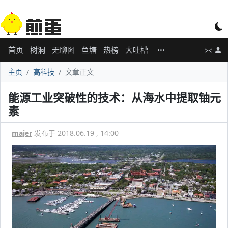
首页
树洞
无聊图
鱼塘
热榜
大吐槽
主页
高科技
文章正文
能源工业突破性的技术：从海水中提取铀元
素
majer
发布于 2018.06.19 , 14:00