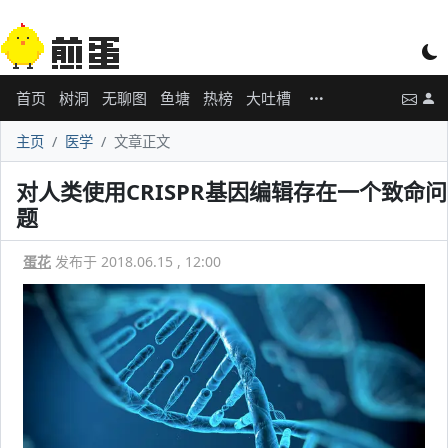
首页
树洞
无聊图
鱼塘
热榜
大吐槽
主页
医学
文章正文
对人类使用CRISPR基因编辑存在一个致命问
题
蛋花
发布于 2018.06.15 , 12:00