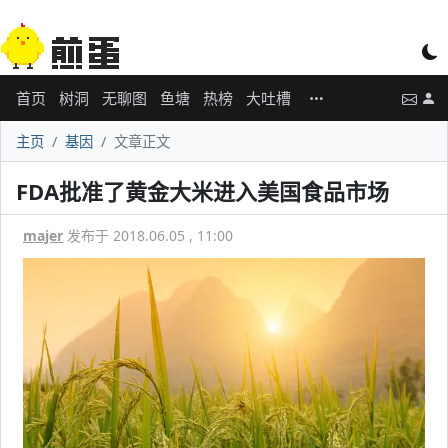
首页
树洞
无聊图
鱼塘
热榜
大吐槽
主页
基因
文章正文
FDA批准了黄金大米进入美国食品市场
majer
发布于 2018.06.05 , 11:00