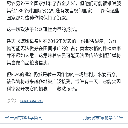
尽管另外三个国家批准了黄金大米，但他们可能很难说服
其他186个对国际食品标准有发言权的国家——所有这些
国家都对这种作物保持了沉默。
这一切取决于公众理性力量的成长。
杂志《琼斯母亲》在2016年发表的一份报告显示，改作
物可能无法做好在田间推广的准备；黄金水稻的种植效率
并不尽如人意，这意味着农民可能无法像传统水稻那样将
其当做商品粮食售卖。
但FDA的批准仍然是转基因作物的一场胜利。水滴石穿，
该作物将越来越多地被广泛接受。或许有一天，它能实现
科学家开发它的初衷——救救孩子。
原文：
sciencealert
一周有趣科学简讯
丹麦发布“罩袍禁令”