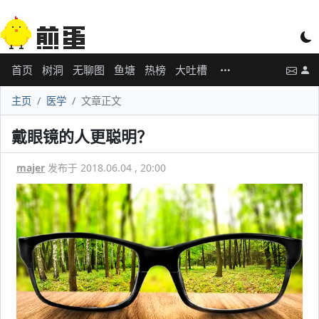
首页
树洞
无聊图
鱼塘
热榜
大吐槽
主页
医学
文章正文
戴眼镜的人更聪明？
majer
发布于 2018.06.04 , 20:00