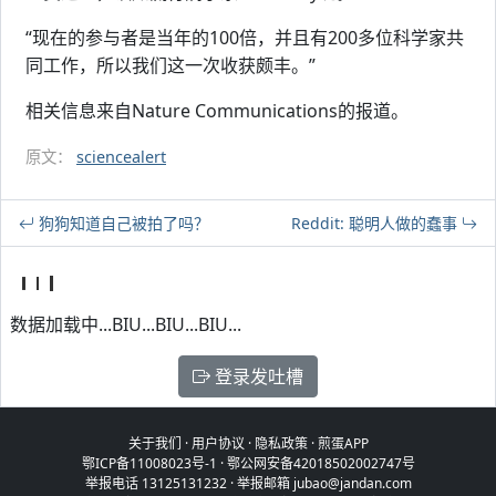
“现在的参与者是当年的100倍，并且有200多位科学家共
同工作，所以我们这一次收获颇丰。”
相关信息来自Nature Communications的报道。
原文：
sciencealert
狗狗知道自己被拍了吗？
Reddit: 聪明人做的蠢事
数据加载中...BIU...BIU...BIU...
登录发吐槽
关于我们
·
用户协议
·
隐私政策
·
煎蛋APP
鄂ICP备11008023号-1
·
鄂公网安备42018502002747号
举报电话 13125131232 · 举报邮箱 jubao@jandan.com