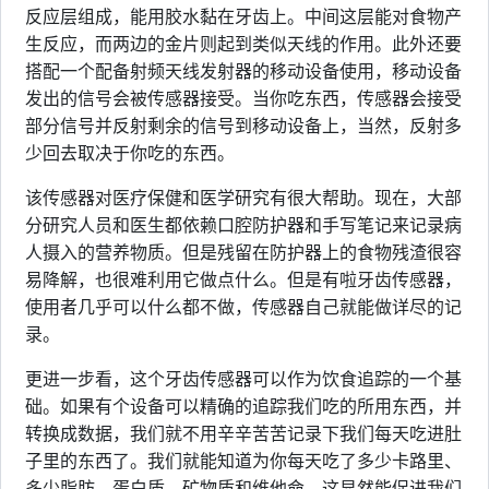
反应层组成，能用胶水黏在牙齿上。中间这层能对食物产
生反应，而两边的金片则起到类似天线的作用。此外还要
搭配一个配备射频天线发射器的移动设备使用，移动设备
发出的信号会被传感器接受。当你吃东西，传感器会接受
部分信号并反射剩余的信号到移动设备上，当然，反射多
少回去取决于你吃的东西。
该传感器对医疗保健和医学研究有很大帮助。现在，大部
分研究人员和医生都依赖口腔防护器和手写笔记来记录病
人摄入的营养物质。但是残留在防护器上的食物残渣很容
易降解，也很难利用它做点什么。但是有啦牙齿传感器，
使用者几乎可以什么都不做，传感器自己就能做详尽的记
录。
更进一步看，这个牙齿传感器可以作为饮食追踪的一个基
础。如果有个设备可以精确的追踪我们吃的所用东西，并
转换成数据，我们就不用辛辛苦苦记录下我们每天吃进肚
子里的东西了。我们就能知道为你每天吃了多少卡路里、
多少脂肪、蛋白质、矿物质和维他命。这显然能促进我们