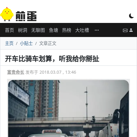
首页
树洞
无聊图
鱼塘
热榜
大吐槽
主页
小贴士
文章正文
开车比骑车划算，听我给你掰扯
富贵命长
发布于 2018.03.07 , 13:46