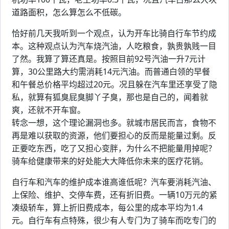
道路面积，怎么算怎么不低碳。
恰好前几天我听到一个观点，认为开车比骑自行车节约成
本。这种观点认为汽车烧汽油，人吃粮食，孰贵孰贱一目
了然。我算了算还真是。按照目前92号汽油一升7元计
算，30公里路大约需消耗14元汽油。而普通白领的早餐
和午餐总价格平均超过20元。况且躲在汽车里还享受了隐
私，就算有狐臭屁臭脚丫子臭，那也是自己的，闻着就
爽，还就不开车窗。
转念一想，这个理论漏洞也多。就城市居民而言，食物不
再是难以获取的资源，他们要担心的反而是能量过剩。反
正要吃东西，吃了又担心变胖，为什么不把能量用掉呢？
骑车给健康带来的好处能大大降低你未来的医疗花销。
自行车和汽车的维护成本谁高谁低呢？汽车要消耗汽油、
上保险、维护、交停车费，还有折旧费。一辆10万元的紧
凑级轿车，算上折旧费成本，每公里的成本平均为1.4
元。自行车有点特殊，很少有人专门为了骑车而吃专门的