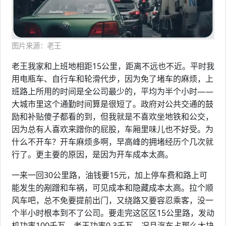
图片来源：老王
老王我家和上班地相距15公里，距离不远也不近。平时我
用电瓶车、自行车和轮滑代步，因为免了堵车的麻烦，上
班路上所用的时间是全公司最少的，平均为半个小时——
大城市里这个通勤时间算是很短了。政府对公共交通的鼓
励和补贴傻子都看的到，但我就是不喜欢坐地铁和公交，
因为总有人喜欢来蹭你的屁股，车厢里味儿也不好受。为
什么不开车？开车麻烦多啊，早高峰的拥堵经历个几次就
行了。更主要的原因，是因为开车成本太高。
一来一回30公里路，油钱要15元，加上停车费和路上可
能发生的剐蹭和车祸，可见成本和隐藏成本太高。拉个顺
风车吧，总不免要提前出门，又绕路又要容忍乘客，没一
个半小时根本到不了公司。要走完这区区15公里路，发动
机功率100千瓦，老王功率0.3千瓦，况且汽车占那么大块