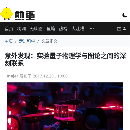
首页
树洞
无聊图
鱼塘
热榜
大吐槽
主页
走进科学
文章正文
意外发现：实验量子物理学与图论之间的深
刻联系
majer
发布于 2017.12.28 , 19:00