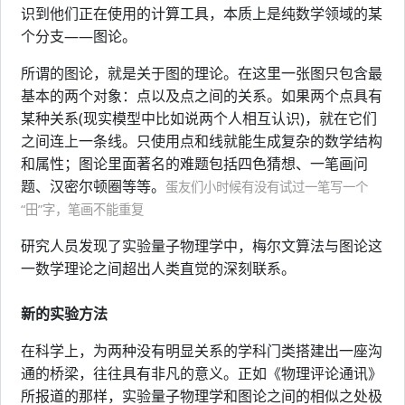
识到他们正在使用的计算工具，本质上是纯数学领域的某
个分支——图论。
所谓的图论，就是关于图的理论。在这里一张图只包含最
基本的两个对象：点以及点之间的关系。如果两个点具有
某种关系(现实模型中比如说两个人相互认识)，就在它们
之间连上一条线。只使用点和线就能生成复杂的数学结构
和属性；图论里面著名的难题包括四色猜想、一笔画问
题、汉密尔顿圈等等。
蛋友们小时候有没有试过一笔写一个
“田”字，笔画不能重复
研究人员发现了实验量子物理学中，梅尔文算法与图论这
一数学理论之间超出人类直觉的深刻联系。
新的实验方法
在科学上，为两种没有明显关系的学科门类搭建出一座沟
通的桥梁，往往具有非凡的意义。正如《物理评论通讯》
所报道的那样，实验量子物理学和图论之间的相似之处极