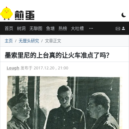
首页
树洞
无聊图
鱼塘
热榜
大吐槽
主页
无厘头研究
文章正文
墨索里尼的上台真的让火车准点了吗？
Lough
发布于 2017.12.20 , 21:00