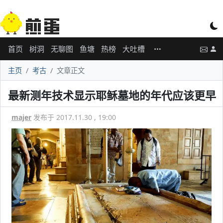
首页
树洞
无聊图
鱼塘
热榜
大吐槽
主页
考古
文章正文
最新测年技术显示耶稣墓地的年代应该更早
majer
发布于 2017.11.30 , 19:00