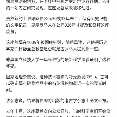
然后复活的地方，在圣经中被称为受难地或各各他。去年
的一项考古研究发现，这座坟墓从未被移动过。
虽然新约上说耶稣在公元30或33年去世，但有历史记载
的文字记录，显示罗马人在公元326年才提及和祭拜这座
坟墓。
这座陵墓在1009年被彻底摧毁，随后重建，这使得历史
学家们怀疑圣墓教堂是否就是古罗马人提到那一座。
雅典国立科技大学一年来进行的最新科学试验证明了这种
怀疑。
国家地理杂志说，这种技术被称为冷光激发(OSL)。它可
以确定墓石砂浆样品中的石英沉积物最近一次的曝光时
间。
该杂志说，结果将在即将出版的考古学杂志上全文公布。
去年十月，这座墓首次向公众开放，当时科学家们开始修