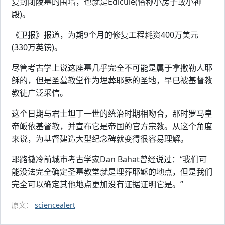
复封闭陵墓的围墙，也就是Edicule(俗称小房子或小神
殿)。
《卫报》报道，为期9个月的修复工程耗资400万美元
(330万英镑)。
尽管考古学上说这座墓几乎完全不可能是属于拿撒勒人耶
稣的，但是圣墓教堂作为埋葬耶稣的圣地，早已被基督教
教徒广泛采信。
这个日期与君士坦丁一世的统治时期相吻合，那时罗马皇
帝皈依基督教，并宣布它是帝国的官方宗教。从这个角度
来说，为基督建造大型纪念碑就变得很容易理解。
耶路撒冷前城市考古学家Dan Bahat曾经说过：“我们可
能没法完全确定圣墓教堂就是埋葬耶稣的地点，但是我们
完全可以确定其他地点更加没有证据证明它是。”
原文：
sciencealert