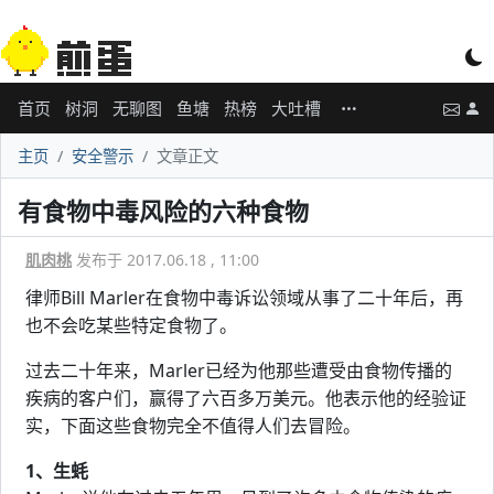
首页
树洞
无聊图
鱼塘
热榜
大吐槽
主页
安全警示
文章正文
有食物中毒风险的六种食物
肌肉桃
发布于 2017.06.18 , 11:00
律师Bill Marler在食物中毒诉讼领域从事了二十年后，再
也不会吃某些特定食物了。
过去二十年来，Marler已经为他那些遭受由食物传播的
疾病的客户们，赢得了六百多万美元。他表示他的经验证
实，下面这些食物完全不值得人们去冒险。
1、生蚝