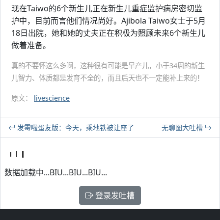
现在Taiwo的6个新生儿正在新生儿重症监护病房密切监
护中，目前而言他们情况尚好。Ajibola Taiwo女士于5月
18日出院，她和她的丈夫正在积极为照顾未来6个新生儿
做着准备。
真的不要怀这么多啊，这种很有可能是早产儿，小于34周的新生
儿智力、体质都是发育不全的，而且后天也不一定能补上来的！
原文：
livescience
发霉啦蛋友版：今天，乘地铁被让座了
无聊图大吐槽
数据加载中...BIU...BIU...BIU...
登录发吐槽