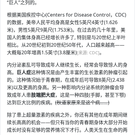
“巨人”之列的。
根据美国疾控中心(Centers for Disease Control，CDC)
的数据，美帝人民平均身高是女性5英尺4英寸(1.626
米)，男性5英尺9英尺(1.753米)。在过去的几十年里，美
国人的集体身高已经增长许多了, 特别是与20世纪上半叶
相比。从20世纪初到20世纪50年代，人口越来越高——
大概每20年增高1.5英寸(3.8厘米)
。
[来源: CDC]
内分泌紊乱可导致成年人继续生长，经常会导致惊人的身
高。
巨人症
这种情况是由产生丰富的生长激素的肿瘤引起
的。这种情况始于青春期，在成年后可导致8英尺(2.438
米)以及更高的身高。另一种影响内分泌系统的肿瘤会导
致成年人患
肢端肥大症
，这是一种四肢(手脚，甚至下颚)
达到巨大比例的疾病。
(秋道家原来是这个病……)
除了患上超量激素的疾病之外，你还有其他在成年期间继
续长高高的机会——但只有当你的青春期身体大部分开始
成长时没有足够的营养情况下才行。人类天生在生命的两