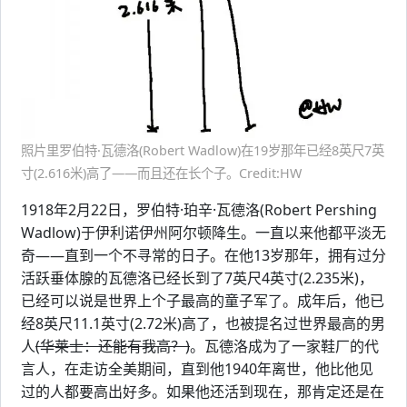
照片里罗伯特·瓦德洛(Robert Wadlow)在19岁那年已经8英尺7英
寸(2.616米)高了——而且还在长个子。Credit:HW
1918年2月22日，罗伯特·珀辛·瓦德洛(Robert Pershing
Wadlow)于伊利诺伊州阿尔顿降生。一直以来他都平淡无
奇——直到一个不寻常的日子。在他13岁那年，拥有过分
活跃垂体腺的瓦德洛已经长到了7英尺4英寸(2.235米)，
已经可以说是世界上个子最高的童子军了。成年后，他已
经8英尺11.1英寸(2.72米)高了，也被提名过世界最高的男
人
(华莱士：还能有我高？)
。瓦德洛成为了一家鞋厂的代
言人，在走访全美期间，直到他1940年离世，他比他见
过的人都要高出好多。如果他还活到现在，那肯定还是在