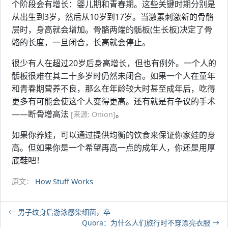
个阶段会有增长：婴儿期和青春期。这些关键时期分别是
从出生到3岁，然后从10岁到17岁。当激素刺激新的骨骼
层时，身高就会增加。骨骼两端的骺板(生长板)决定了骨
骼的长度，一旦闭合，长高就会停止。
很少有人在超过20岁后身高增长，但也有例外。一个人的
骺板很难在其二十多岁时仍然未闭合。如果一个人在童年
和青春期营养不良，那么在年龄较大时甚至成年后，吃得
更多有可能会使这个人变得更高。还有就是有争议的手术
——断骨增高法
。
[来源: Onion]
如果你养娃，可以通过提供均衡的饮食来保证你家娃的身
高。但如果你是一个希望再高一点的成年人，你还是用厚
底鞋吧！
原文：
How Stuff Works
男子纹身后游泳感染细菌，卒
Quora：为什么人们旅行时不穿漂亮衣服