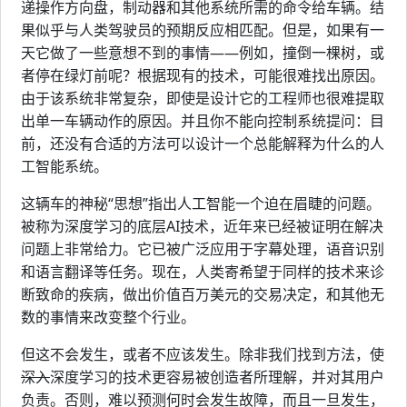
递操作方向盘，制动器和其他系统所需的命令给车辆。结
果似乎与人类驾驶员的预期反应相匹配。但是，如果有一
天它做了一些意想不到的事情——例如，撞倒一棵树，或
者停在绿灯前呢？根据现有的技术，可能很难找出原因。
由于该系统非常复杂，即使是设计它的工程师也很难提取
出单一车辆动作的原因。并且你不能向控制系统提问：目
前，还没有合适的方法可以设计一个总能解释为什么的人
工智能系统。
这辆车的神秘“思想”指出人工智能一个迫在眉睫的问题。
被称为深度学习的底层AI技术，近年来已经被证明在解决
问题上非常给力。它已被广泛应用于字幕处理，语音识别
和语言翻译等任务。现在，人类寄希望于同样的技术来诊
断致命的疾病，做出价值百万美元的交易决定，和其他无
数的事情来改变整个行业。
但这不会发生，或者不应该发生。除非我们找到方法，使
深入
深度学习的技术更容易被创造者所理解，并对其用户
负责。否则，难以预测何时会发生故障，而且一旦发生，