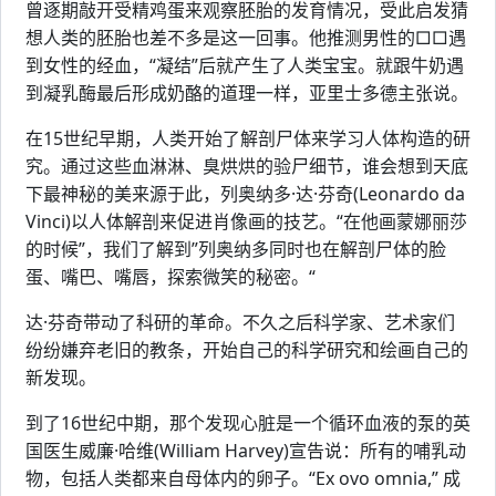
曾逐期敲开受精鸡蛋来观察胚胎的发育情况，受此启发猜
想人类的胚胎也差不多是这一回事。他推测男性的□□遇
到女性的经血，“凝结”后就产生了人类宝宝。就跟牛奶遇
到凝乳酶最后形成奶酪的道理一样，亚里士多德主张说。
在15世纪早期，人类开始了解剖尸体来学习人体构造的研
究。通过这些血淋淋、臭烘烘的验尸细节，谁会想到天底
下最神秘的美来源于此，列奥纳多·达·芬奇(Leonardo da
Vinci)以人体解剖来促进肖像画的技艺。“在他画蒙娜丽莎
的时候”，我们了解到”列奥纳多同时也在解剖尸体的脸
蛋、嘴巴、嘴唇，探索微笑的秘密。“
达·芬奇带动了科研的革命。不久之后科学家、艺术家们
纷纷嫌弃老旧的教条，开始自己的科学研究和绘画自己的
新发现。
到了16世纪中期，那个发现心脏是一个循环血液的泵的英
国医生威廉·哈维(William Harvey)宣告说：所有的哺乳动
物，包括人类都来自母体内的卵子。“Ex ovo omnia,” 成