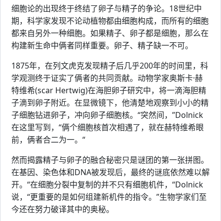
细胞论的出现终于终结了卵子与精子的争论。18世纪中
期，科学家发现不论动植物都由细胞构成，而所有的细胞
都来自另外一种细胞。如果精子、卵子都是细胞，那么在
构建新生命中俩者同样重要。卵子、精子缺一不可。
1875年，在列文虎克发现精子后几乎200年的时间里，科
学观测终于证实了俩者的共同贡献。动物学家奥斯卡·赫
特维希(scar Hertwig)在海胆卵子研究中，将一滴海胆精
子滴到卵子附近。在显微镜下，他清楚地观察到小小的精
子细胞钻进卵子，冲向卵子细胞核。“突然间，”Dolnick
在这里写到，“俩个细胞核首次相遇了，就在赫特维希眼
前，俩者合二为一。“
然而揭露精子与卵子的融合秘密只是谜团的第一张拼图。
在基因、染色体和DNA被发现后，最终的谜底依然难以解
开。“在细胞分裂中复制的并不只有细胞机件，“Dolnick
说，“更重要的是如何组建新机件的指令。”生物学家们至
今还在努力破译其中的奥秘。