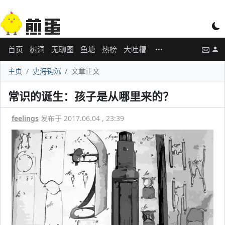
首页
树洞
无聊图
鱼塘
热榜
大吐槽
主页
史海钩沉
文章正文
常识的诞生：孩子是从哪里来的？
feelings
发布于 2017.06.04 , 23:39