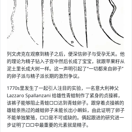
列文虎克在观察到精子之后，便深信卵子与受孕无关。他
的理论为精子钻入子宫中然后长成了宝宝，就跟苹果籽从
泥土里长成大树一样。这一声明引起了“一切都来自卵子”
的卵子派与精子派长期的激烈争议。
1770s里发生了一起引人注目的实验，一名意大利神父
Lazzaro Spallanzani 给雄性青蛙制作了紧身的贞操裤，
该裤子能够阻止青蛙□□达到青蛙卵子。跟穿着贞操裤的
雄蛙亲热过的雌蛙卵子未能长出小蝌蚪，由此证明了卵子
不能单独繁殖，□□是不可或缺的。俩起跟进的研究进一
步证明了□□中最重要的元素就是精子。