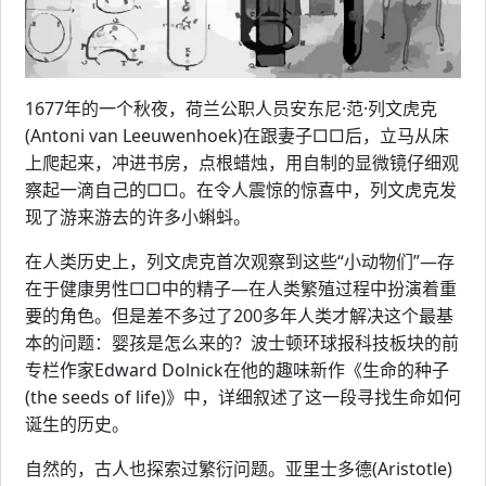
1677年的一个秋夜，荷兰公职人员安东尼·范·列文虎克
(Antoni van Leeuwenhoek)在跟妻子□□后，立马从床
上爬起来，冲进书房，点根蜡烛，用自制的显微镜仔细观
察起一滴自己的□□。在令人震惊的惊喜中，列文虎克发
现了游来游去的许多小蝌蚪。
在人类历史上，列文虎克首次观察到这些“小动物们”—存
在于健康男性□□中的精子—在人类繁殖过程中扮演着重
要的角色。但是差不多过了200多年人类才解决这个最基
本的问题：婴孩是怎么来的？波士顿环球报科技板块的前
专栏作家Edward Dolnick在他的趣味新作《生命的种子
(the seeds of life)》中，详细叙述了这一段寻找生命如何
诞生的历史。
自然的，古人也探索过繁衍问题。亚里士多德(Aristotle)