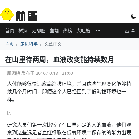
首页
树洞
无聊图
鱼塘
热榜
大吐槽
主页
走进科学
文章正文
在山里待两周，血液改变能持续数月
肌肉桃
发布于 2016.10.18 , 21:00
人体能够很快适应高海拔环境，并且这些生理变化能够持
续几个月时间，即便这个人已经回到了低海拔环境也一
样。
[-]
研究人员们第一次比较了在山里远足的人的血液，他们观
察到这些远足者血红细胞在低氧环境中保存氧的能力出现