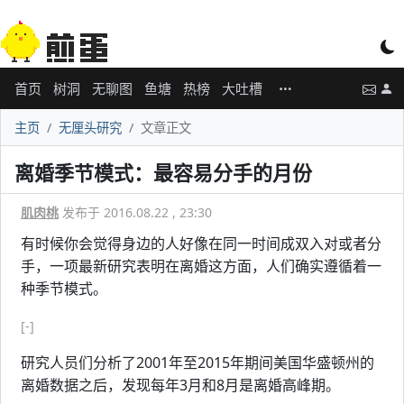
首页
树洞
无聊图
鱼塘
热榜
大吐槽
主页
无厘头研究
文章正文
离婚季节模式：最容易分手的月份
肌肉桃
发布于 2016.08.22 , 23:30
有时候你会觉得身边的人好像在同一时间成双入对或者分
手，一项最新研究表明在离婚这方面，人们确实遵循着一
种季节模式。
[-]
研究人员们分析了2001年至2015年期间美国华盛顿州的
离婚数据之后，发现每年3月和8月是离婚高峰期。