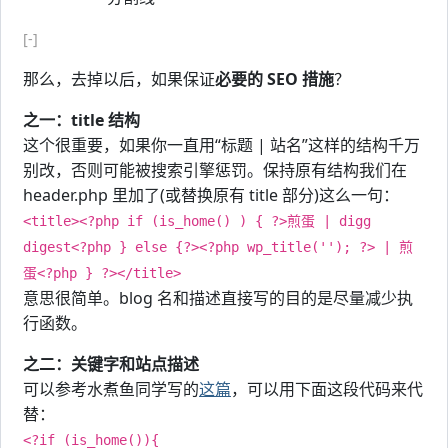
[-]
那么，去掉以后，如果保证
必要的 SEO 措施
？
之一：title 结构
这个很重要，如果你一直用“标题 | 站名”这样的结构千万
别改，否则可能被搜索引擎惩罚。保持原有结构我们在
header.php 里加了(或替换原有 title 部分)这么一句：
<title><?php if (is_home() ) { ?>煎蛋 | digg
digest<?php } else {?><?php wp_title(''); ?> | 煎
蛋<?php } ?></title>
意思很简单。blog 名和描述直接写的目的是尽量减少执
行函数。
之二：关键字和站点描述
可以参考水煮鱼同学写的
这篇
，可以用下面这段代码来代
替：
<?if (is_home()){