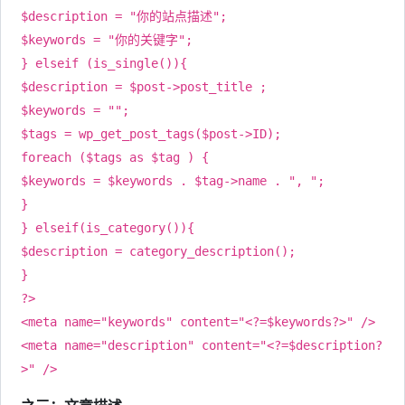
$description = "你的站点描述";
$keywords = "你的关键字";
} elseif (is_single()){
$description = $post->post_title ;
$keywords = "";
$tags = wp_get_post_tags($post->ID);
foreach ($tags as $tag ) {
$keywords = $keywords . $tag->name . ", ";
}
} elseif(is_category()){
$description = category_description();
}
?>
<meta name="keywords" content="<?=$keywords?>" />
<meta name="description" content="<?=$description?
>" />