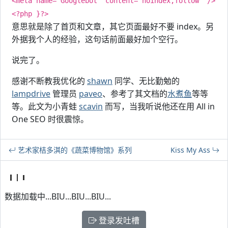
<meta name="Googlebot" content="noindex,follow" />
<?php }?>
意思就是除了首页和文章，其它页面最好不要 index。另
外据我个人的经验，这句话前面最好加个空行。
说完了。
感谢不断教我优化的
shawn
同学、无比勤勉的
lampdrive
管理员
paveo
、参考了其文档的
水煮鱼
等等
等。此文为小青蛙
scavin
而写，当我听说他还在用 All in
One SEO 时很震惊。
艺术家桔多淇的《蔬菜博物馆》系列
Kiss My Ass
数据加载中...BIU...BIU...BIU...
登录发吐槽