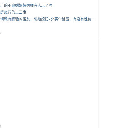
 推广的不良婚姻惩罚师有人玩了吗
 家庭旅行的二三事
*
想请教有经验的蛋友，想给媳妇7夕买个跳蛋，有没有性价比高的推荐
告
告