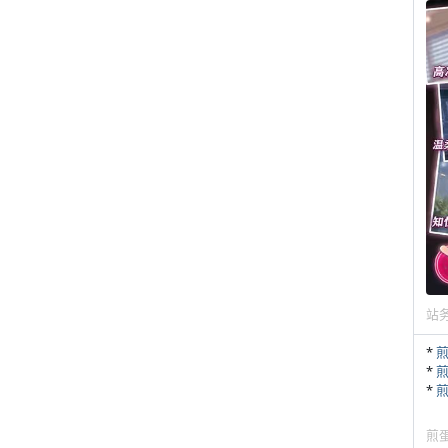
！
站
*
*
*
煎