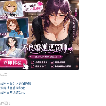
务公告
煎蛋网问答分区关闭通知
煎蛋网社区管理规定
煎蛋网官方渠道公示
蛋传送门