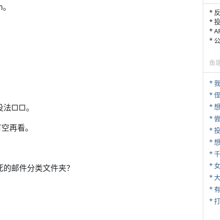
m。
* 
* 
* 
*
鱼
*
* 
没法□□。
*
*
有空再看。
*
* 
该死的邮件分类文件夹？
*
* 