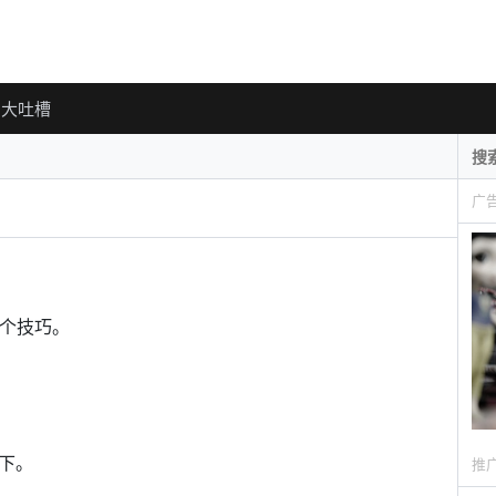
大吐槽
广
9个技巧。
一下。
推