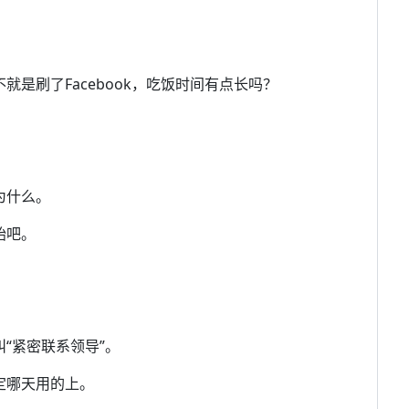
就是刷了Facebook，吃饭时间有点长吗？
为什么。
始吧。
。
叫“紧密联系领导”。
不定哪天用的上。