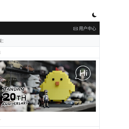
用户中心
告
广