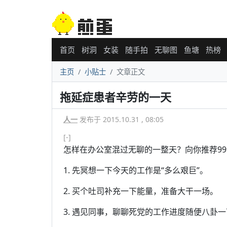
首页
树洞
女装
随手拍
无聊图
鱼塘
热榜
主页
小贴士
文章正文
拖延症患者辛劳的一天
人一
发布于 2015.10.31 , 08:05
[-]
怎样在办公室混过无聊的一整天？向你推荐9
1. 先冥想一下今天的工作是“多么艰巨”。
2. 买个吐司补充一下能量，准备大干一场。
3. 遇见同事，聊聊死党的工作进度随便八卦