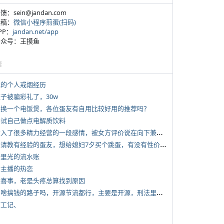
反馈：sein@jandan.com
投稿：
微信小程序煎蛋(扫码)
APP：
jandan.net/app
 公众号：王摸鱼
塘
 我的个人戒烟经历
侄子被骗彩礼了，30w
 想换一个电饭煲，各位蛋友有自用比较好用的推荐吗？
 尝试自己做点电解质饮料
*
投入了很多精力经营的一段感情，被女方评价说在向下兼容我，感觉有点破防
*
想请教有经验的蛋友，想给媳妇7夕买个跳蛋，有没有性价比高的推荐
 千里光的流水账
女主播的热恋
 大喜事，老是头疼总算找到原因
*
有啥搞钱的路子吗，开源节流都行，主要是开源，刑法里的咱不做
打工记、