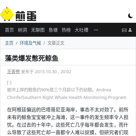
首页
树洞
无聊图
鱼塘
热榜
大吐槽
主页
环境及气候
文章正文
藻类爆发憋死鲸鱼
王丢兜
发布于 2015.10.30 , 20:02
[-]
被冲上岸的鲸鱼约90%是三个月龄以下的幼鲸。Andrea
Chirife/Southern Right Whale Health Monitoring Program
在阿根廷偏远的巴塔哥尼亚海岸，事态不太对劲了。前所
未有的鲸鱼宝宝被冲上海滩，这一事件的发生频率令人担
忧。在过去的十年中，这些死亡几乎每年都会发生，而什
么导致了这些死亡却一直都令人难以捉摸，但研究者们现