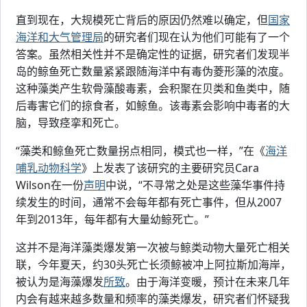
直到现在，大规模死亡背后的原因仍然难以确定，但
国家
海洋和大气管理局
的研究者们现在认为他们可能有了一个
答案。虽然相关性并不是确定性的证据，研究者们发现半
岛的鲸鱼死亡数量紧紧跟随海洋中有毒伪菱形藻的浓度。
这种藻类产生软骨藻酸毒素，会积聚在贝类和鱼类中，随
后毒害它们的掠食者，如鲸鱼。该毒素会影响中毒者的大
脑，导致痉挛和死亡。
“藻类和鲸鱼死亡数量拐点相同，模式也一样，”在《
海洋
哺乳动物科学
》上发表了该研究的主要研究员Cara
Wilson在一份
声明
中说，“不寻常之处是这些藻华事件持
续发生的时间，通常不会每年都有死亡事件，但从2007
年到2013年，每年都有大量幼鲸死亡。”
这并不是海洋藻类爆发第一次被与鲸类动物大量死亡相关
联，今年夏天，约30头死亡长须鲸被冲上阿拉斯加海岸，
被认为是海藻爆发
所致
。由于海洋变暖，预计在未来几年
内会有越来越多数量和频率的藻类爆发，研究者们怀疑我