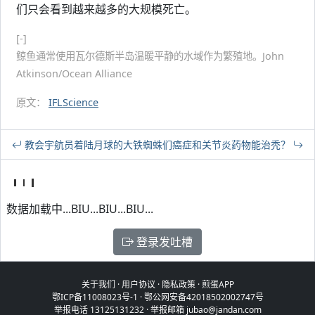
们只会看到越来越多的大规模死亡。
[-]
鲸鱼通常使用瓦尔德斯半岛温暖平静的水域作为繁殖地。John
Atkinson/Ocean Alliance
原文：
IFLScience
教会宇航员着陆月球的大铁蜘蛛们
癌症和关节炎药物能治秃？
数据加载中...BIU...BIU...BIU...
登录发吐槽
关于我们
·
用户协议
·
隐私政策
·
煎蛋APP
鄂ICP备11008023号-1
·
鄂公网安备42018502002747号
举报电话 13125131232 · 举报邮箱 jubao@jandan.com