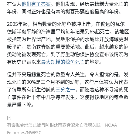
在认为
他们有了答案
。他们发现，经历最糟糕大量死亡的
年份，同时正好也是有毒的拟菱形藻密度最高的年份。
2005年起，相当数量的死鲸鱼被冲上岸，在偏远的瓦尔
德斯半岛平静的海湾里平均每年记录到65起死亡。该地区
被指定为世界遗产地，受地形保护的水域比开放海域更温
暖平静，是南露脊鲸的重要繁殖地。此后，越来越多的鲸
类动物被发现死亡，到了野生动物保护协会宣布该情况为
有历史记录以来
最大规模的鲸鱼死亡
的地步。
但并不只是鲸鱼死亡的数量令人关注，令人担忧的是，发
现死亡的90%是三个月不到的幼鲸，这些尸体被认为代表
了每季所有新生幼鲸的
三分之一
，而随着这种不寻常的死
亡事件在近十年中几乎每年发生，这使得该地区的鲸鱼数
量严重下降。
[-]
有毒拟菱形藻已被与阿根廷南露脊鲸死亡激增关联。NOAA
Fisheries/NWFSC