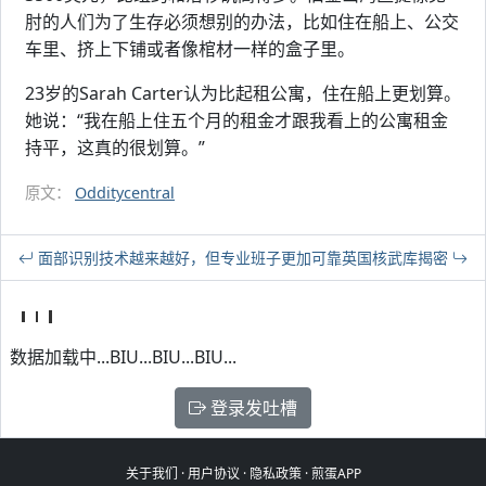
肘的人们为了生存必须想别的办法，比如住在船上、公交
车里、挤上下铺或者像棺材一样的盒子里。
23岁的Sarah Carter认为比起租公寓，住在船上更划算。
她说：“我在船上住五个月的租金才跟我看上的公寓租金
持平，这真的很划算。”
原文：
Odditycentral
面部识别技术越来越好，但专业班子更加可靠
英国核武库揭密
数据加载中...BIU...BIU...BIU...
登录发吐槽
关于我们
·
用户协议
·
隐私政策
·
煎蛋APP