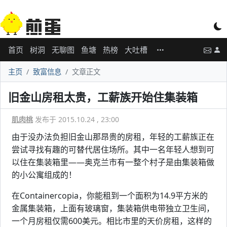
首页
树洞
无聊图
鱼塘
热榜
大吐槽
主页
致富信息
文章正文
旧金山房租太贵，工薪族开始住集装箱
肌肉桃
发布于 2015.10.24 , 23:00
由于没办法负担旧金山那昂贵的房租，年轻的工薪族正在
尝试寻找有趣的可替代居住场所。其中一名年轻人想到可
以住在集装箱里——奥克兰市有一整个村子是由集装箱做
的小公寓组成的！
在Containercopia，你能租到一个面积为14.9平方米的
金属集装箱，上面有玻璃窗，集装箱供电带独立卫生间，
一个月房租仅需600美元。相比市里的天价房租，这样的