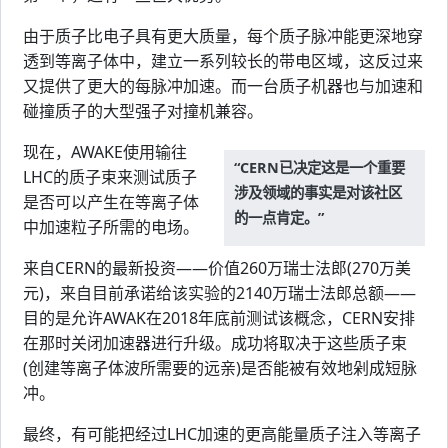
由于质子比电子具有更大质量，每个质子脉冲能更深地穿
透到等离子体中，建立一系列较长的带电区域，这反过来
又提供了更大的每脉冲加速。而一台质子机器也与加速和
碰撞质子的大型强子对撞机兼容。
现在，AWAKE使用输往
“CERN已决定这是一个重要
LHC的质子束来测试质子
涉及领域的事实是对该社区
是否可以产生在等离子体
的一点肯定。”
中加速粒子所需的电场。
来自CERN的最新投资——价值260万瑞士法郎(270万美
元)，来自目前承诺给该实验的2140万瑞士法郎总额——
目的是允许AWAK在2018年底前测试该概念，CERN安排
在那时关闭加速器进行升级。成功将取决于这些质子束
(创建等离子体波所需要的远亲)是否能被有效地剁成短脉
冲。
最终，有可能把经过LHC加速的更高能量质子注入等离子