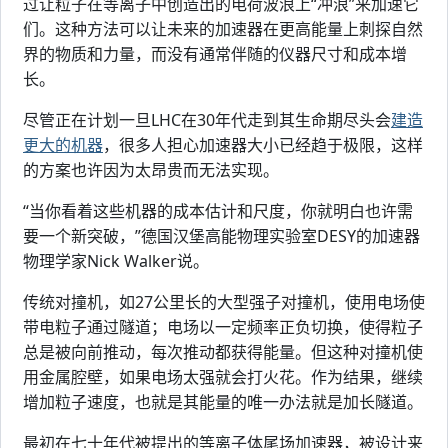
过让粒子在等离子中创造出的电荷波浪上“冲浪”来加速它
们。这种方法可以让未来的加速器在更高能量上刺探自然
界的物质和力量，而没有通常伴随的仪器尺寸和成本增
长。
尽管正在计划一旦LHC在30年代走到其生命期尽头会
建造
更大的机器
，很多人担心加速器大小已经趋于极限，这样
的方案也许因为太昂贵而无法实现。
“当你看着这些机器的成本估计和尺度，你就明白也许需
要一个新突破，”德国汉堡高能物理实验室DESY的加速器
物理学家Nick Walker说。
传统对撞机，如27公里长的大型强子对撞机，使用电场使
带电粒子通过隧道；电场以一定频率正负切换，使得粒子
总是被向前推动，每次推动都获得能量。但这种对撞机使
用金属腔壁，如果电场太强就会打火花。作为结果，继续
增加粒子速度，也就是其能量的唯一办法就是加长隧道。
最初在七十年代被提出的等离子体尾场加速器，被设计来