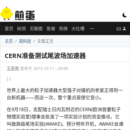
首页
树洞
无聊图
鱼塘
热榜
大吐槽
主页
高科技
文章正文
CERN准备测试尾波场加速器
王丢兜
发布于 2015.10.11 , 20:00
[-]
世界上最大的粒子加速器大型强子对撞机的老家正得到一
台新机器——而这一次，整个重点是使它变小。
在9月18日，支配瑞士日内瓦附近的CERN(欧洲首要粒子
物理实验室)理事会批准了一项实验计划的资金推动，它
叫做高级尾场实验(AWAKE)。预计明年开机，AWAKE会通