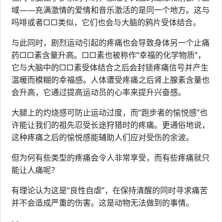
域——充满激情的爱情和音乐激活的是同一个地方。这与
吗啡或者□□类似，它们也会与大脑的鸦片受体结合。
与此同时，剧烈运动引起的疼痛也会导致身体另一个止痛
药□□素含量升高。□□素也被称作“幸福的化学物质”，
它与大脑中的□□素受体结合之后会封锁疼痛信号并产生
温暖而模糊的幸福感。人体遭受疼痛之后肾上腺素含量也
会升高，它通过提高运动员的心率来提升兴奋感。
大腿上的灼烧感可防止运动过度，而“跑步者的愉悦感”也
许能让我们的祖先忍受长途狩猎时的疼痛。更通俗地说，
这种疼痛之后的愉悦感能辅助人们应对受伤的余波。
但为何有些类型的疼痛会令人非常享受，而有些疼痛就只
能让人痛呢？
有理论认为这是“良性自虐”，在保持清醒的同时寻求痛苦
并不会造成严重的伤害。这是动物无法做到的事情。