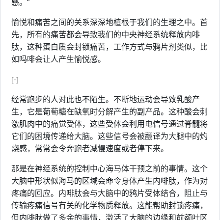
感。”
愉悦和痛苦之间的关系深深地植根于我们的生理之中。首
先，所有的痛苦都会导致我们的中央神经系统释放内啡
肽，这种蛋白质会封锁痛苦，工作方式与鸦片剂类似，比
如吗啡会让人产生愉悦感。
[-]
经常跑步的人对此也不陌生。不断地运动会导致乳酸产
生，它是葡萄糖在缺氧时分解产生的副产品。这种酸会刺
激肌肉中的痛觉受体，这些受体会利用电信号通过脊髓将
它们的困境传递给大脑。这些信号会被翻译为大腿中的灼
烧感，常常会令奔跑者减慢速度或者停下来。
那是在神经系统的控制中心海马体干预之前的事情。这个
大脑中形状似海马的区域会命令身体产生内啡肽，作为对
疼痛的回应。内啡肽会与大脑中的鸦片受体结合，阻止与
传输疼痛信号有关的化学物质释放。这能帮助封锁疼痛，
但内啡肽做了多余的事情，激活了大脑的边缘和前额叶区