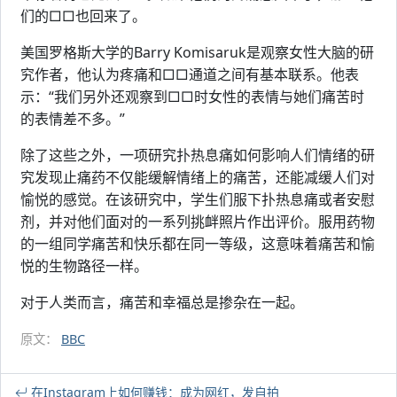
们的□□也回来了。
美国罗格斯大学的Barry Komisaruk是观察女性大脑的研
究作者，他认为疼痛和□□通道之间有基本联系。他表
示：“我们另外还观察到□□时女性的表情与她们痛苦时
的表情差不多。”
除了这些之外，一项研究扑热息痛如何影响人们情绪的研
究发现止痛药不仅能缓解情绪上的痛苦，还能减缓人们对
愉悦的感觉。在该研究中，学生们服下扑热息痛或者安慰
剂，并对他们面对的一系列挑衅照片作出评价。服用药物
的一组同学痛苦和快乐都在同一等级，这意味着痛苦和愉
悦的生物路径一样。
对于人类而言，痛苦和幸福总是掺杂在一起。
原文：
BBC
在Instagram上如何赚钱：成为网红，发自拍