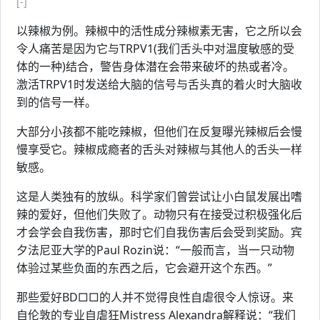
[-]
以辣椒为例。辣椒中的活性成分辣椒素无害，它之所以会
令人痛苦是因为它与TRPV1(我们舌头中对温度敏感的受
体的一种)结合，警告身体潜在会带来破坏的热或者冷。
激活TRPV1时发送给大脑的信号与舌头真的着火时大脑收
到的信号一样。
大部分小孩都不能吃辣椒，但他们在反复曝光辣椒后会慢
慢享受它。辣椒成瘾者的舌头对辣椒与其他人的舌头一样
敏感。
这是人类独有的放纵。科学家们曾尝试让小白鼠发展出嗜
辣的爱好，但他们失败了。动物只有在接受过积极强化后
才会学会自我伤害，那时它们自我伤害后会受到奖励。宾
夕法尼亚大学的Paul Rozin说：“一般而言，当一只动物
体验过某些负面的东西之后，它会避开这个东西。”
那些爱好BD□□的人并不觉得良性自虐很令人惊讶。来
自伦敦的专业自虐狂Mistress Alexandra解释说：“我们