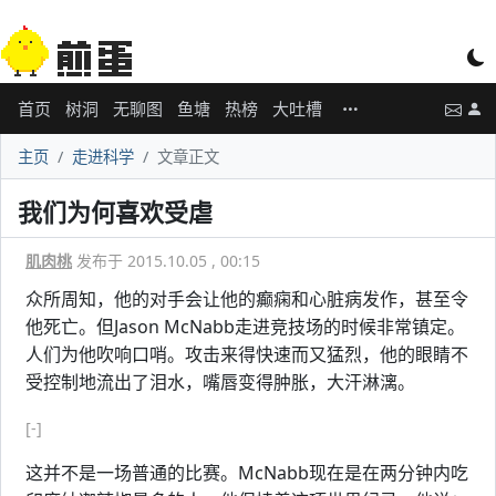
首页
树洞
无聊图
鱼塘
热榜
大吐槽
主页
走进科学
文章正文
我们为何喜欢受虐
肌肉桃
发布于 2015.10.05 , 00:15
众所周知，他的对手会让他的癫痫和心脏病发作，甚至令
他死亡。但Jason McNabb走进竞技场的时候非常镇定。
人们为他吹响口哨。攻击来得快速而又猛烈，他的眼睛不
受控制地流出了泪水，嘴唇变得肿胀，大汗淋漓。
[-]
这并不是一场普通的比赛。McNabb现在是在两分钟内吃