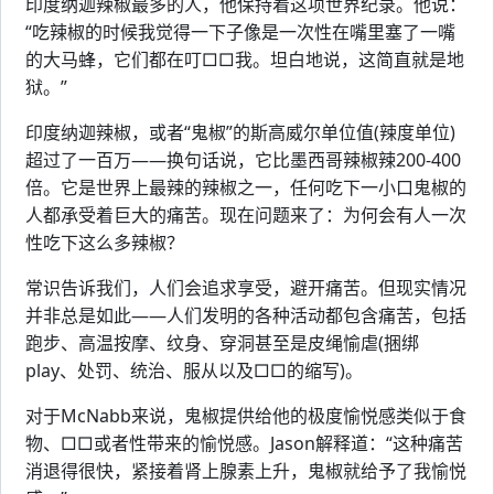
印度纳迦辣椒最多的人，他保持着这项世界纪录。他说：
“吃辣椒的时候我觉得一下子像是一次性在嘴里塞了一嘴
的大马蜂，它们都在叮□□我。坦白地说，这简直就是地
狱。”
印度纳迦辣椒，或者“鬼椒”的斯高威尔单位值(辣度单位)
超过了一百万——换句话说，它比墨西哥辣椒辣200-400
倍。它是世界上最辣的辣椒之一，任何吃下一小口鬼椒的
人都承受着巨大的痛苦。现在问题来了：为何会有人一次
性吃下这么多辣椒？
常识告诉我们，人们会追求享受，避开痛苦。但现实情况
并非总是如此——人们发明的各种活动都包含痛苦，包括
跑步、高温按摩、纹身、穿洞甚至是皮绳愉虐(捆绑
play、处罚、统治、服从以及□□的缩写)。
对于McNabb来说，鬼椒提供给他的极度愉悦感类似于食
物、□□或者性带来的愉悦感。Jason解释道：“这种痛苦
消退得很快，紧接着肾上腺素上升，鬼椒就给予了我愉悦