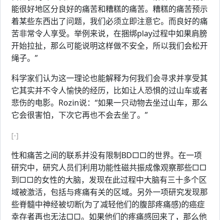
能很好地区分良好的痛苦和糟糕的痛苦。糟糕的痛苦预示
着某些东西出了问题，我们必须立即注意它。而良好的痛
苦非常令人享受。举例来说，在捆绑play过程中如果肩膀
开始拉扯，那么可能说明这样做不安全，所以我们会松开
绳子。”
科学家们认为这一理论也能解释为何我们会寻求并享受其
它其实并不令人愉快的经历，比如让人恐惧的过山车或者
悲伤的电影。Rozin说：“如果一只动物去坐过山车，那么
它会很害怕，下次它再也不会去坐了。”
[-]
性和痛苦之间的联系并没有限制BD□□的世界。在一项
研究中，研究人员们利用功能性磁共振成像观察那些□□
到□□的女性的大脑，发现在此过程中大脑有三十多个区
域被激活，包括与疼痛有关的区域。另外一项研究发现那
些脊髓中神经被切断(为了减轻他们的腹部疼痛感)的癌症
幸存者再也无法□□。如果他们的疼痛感回来了，那么他