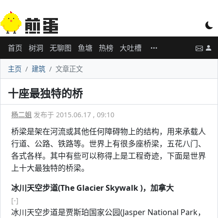
首页
树洞
无聊图
鱼塘
热榜
大吐槽
主页
建筑
文章正文
十座最独特的桥
杨二姐
发布于 2015.06.17 , 09:10
桥梁是架在河流或其他任何障碍物上的结构，用来承载人
行道、公路、铁路等。世界上有很多座桥梁，五花八门、
各式各样。其中有些可以称得上是工程奇迹，下面是世界
上十大最独特的桥梁。
冰川天空步道(The Glacier Skywalk )，加拿大
[-]
冰川天空步道是贾斯珀国家公园(Jasper National Park，