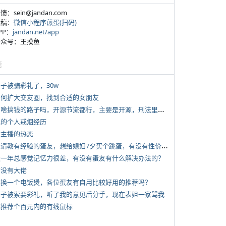
反馈：sein@jandan.com
投稿：
微信小程序煎蛋(扫码)
APP：
jandan.net/app
 公众号：王摸鱼
塘
侄子被骗彩礼了，30w
 如何扩大交友圈，找到合适的女朋友
*
有啥搞钱的路子吗，开源节流都行，主要是开源，刑法里的咱不做
 我的个人戒烟经历
女主播的热恋
*
想请教有经验的蛋友，想给媳妇7夕买个跳蛋，有没有性价比高的推荐
 近一年总感觉记忆力很差，有没有蛋友有什么解决办法的？
有没有大佬
 想换一个电饭煲，各位蛋友有自用比较好用的推荐吗？
 侄子被索要彩礼，听了我的意见后分手，现在表姐一家骂我
 求推荐个百元内的有线鼠标