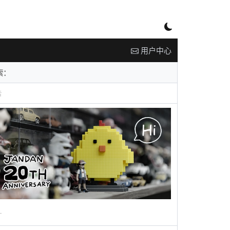
用户中心
告
广