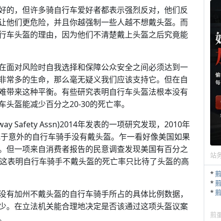
好的，但许多骑自行车爱好者都表示强烈反对，他们反
让他们更危险，并且你越强制一些人越不想戴头盔。而
行车头盔的理由，因为他们不清楚戴上头盔之后究竟能
在面对风险时自我选择和保障公众安全之间必须达到一
非常多的生命，那么毫无疑义我们应该支持它。但在自
难带来这种平衡。有些研究表明自行车头盔法根本没有
头盔能减少百分之20-30的死亡率。
ay Safety Assn)2014年发表的一项研究发现，2010年
二死于意外的自行车骑手没有戴头盔。乍一看好像美国如果
。但一项来自消费者报告的民意调查发现美国有百分之
站
—这表明自行车骑手不戴头盔的死亡率只比待了头盔的高
*
*
*
没有加州不戴头盔的自行车骑手所占的具体比例数据，
少。在立法机关能合理地决定是否该通过这项头盔议案
煎
。