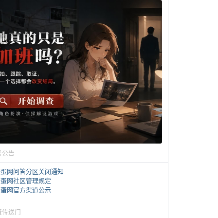
务公告
煎蛋网问答分区关闭通知
煎蛋网社区管理规定
煎蛋网官方渠道公示
蛋传送门