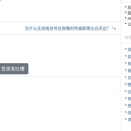
* 
* 
* 
*
为什么无线电信号在夜晚的传输距离比白天远？
鱼
* 
*
登录发吐槽
*
* 
*
* 
*
*
*