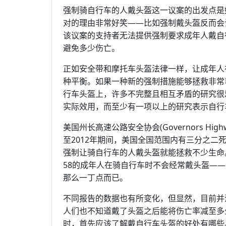
强制骑自行车的人戴头盔这一议案的出发点是
对的理由非常好笑——比如强制戴头盔反而会
该议案的支持者无法提供强制要求成年人戴自
避免多少伤亡。
正如安全带和摩托车头盔法律一样，让成年人
种平衡。如果一种新的强制措施能够拯救非常
行车头盔上，许多不完整且相互矛盾的研究很
实际效用，而至少有一项以上的研究表示自行车
美国州长高速公路安全协会(Governors Highw
至2012年期间，美国全国范围内有三分之
强制让骑自行车的人戴头盔就能拯救不少生命
58的成年人在骑自行车时不会经常戴头盔—
那么一丁点而已。
不同报告的数据也有所变化，但显然，目前并
人们也不知道戴了头盔之后能将伤亡率减至多
时，首先应该了解戴自行车头盔的好处有哪些