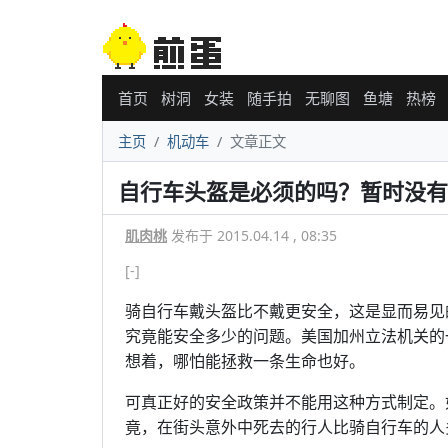
首页
树洞
女装
随手拍
无聊图
鱼塘
热榜
主页
机动车
文章正文
自行车头盔是必须的吗？暂时没有
肌肉桃
发布于 2015.04.14 , 08:35
[-]
骑自行车戴头盔比不戴更安全，这是显而易见
究竟能安全多少的问题。美国加州立法机关的
想着，哪怕能拯救一条生命也好。
可真正好的安全政策并不能用这种方式制定。
竟，在街头意外中死去的行人比骑自行车的人