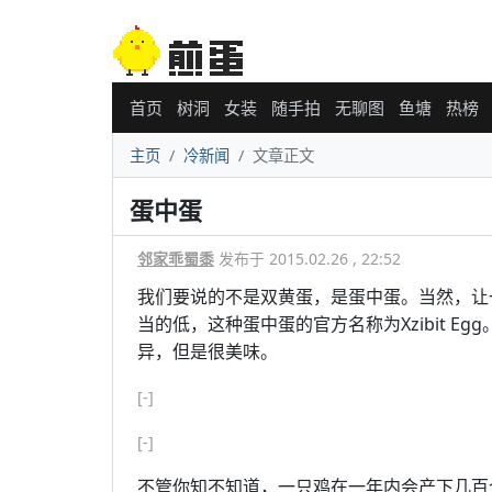
首页
树洞
女装
随手拍
无聊图
鱼塘
热榜
主页
冷新闻
文章正文
蛋中蛋
邻家乖蜀黍
发布于 2015.02.26 , 22:52
我们要说的不是双黄蛋，是蛋中蛋。当然，让
当的低，这种蛋中蛋的官方名称为Xzibit 
异，但是很美味。
[-]
[-]
不管你知不知道，一只鸡在一年内会产下几百