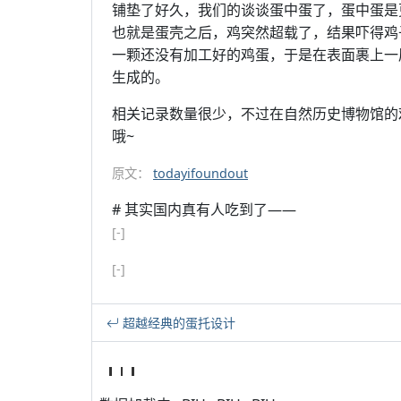
铺垫了好久，我们的谈谈蛋中蛋了，蛋中蛋是
也就是蛋壳之后，鸡突然超载了，结果吓得鸡
一颗还没有加工好的鸡蛋，于是在表面裹上一
生成的。
相关记录数量很少，不过在自然历史博物馆的
哦~
原文：
todayifoundout
# 其实国内真有人吃到了——
[-]
[-]
超越经典的蛋托设计