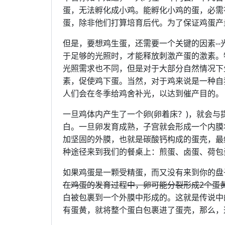
蛋，无法孵化成小鸡。能孵化小鸡的蛋，必需
蛋，除非他们打算培育后代。为了保证鸡蛋产
但是，要想鸡生蛋，还需要一个关键的因素-
于足够的光照时，才能释放刺激产蛋的激素。
光照需求也不同，但是对于大部分自然情况下
素，促使鸡下蛋。当然，对于鸡来说是一种自
人们会在冬季给鸡舍补光，以达到催产目的。
一旦鸡体内产生了一个卵(卵着床？)，就会与提
白。一旦卵发育成熟，子宫就会形成一个内膜
加坚固的外膜，也就是碳酸钙构成的蛋壳，最
种途径来到我们的餐桌上：煎蛋、卤蛋、荷包蛋、
如果鸡蛋是一颗受精蛋，而又没有来到你的盘
在鸡蛋的发育过程中，卵可能分裂形成2个蛋
白被包裹到一个外膜中形成的。这就是传说中
有蛋黄，就将整个蛋白包裹进了蛋壳，那么，