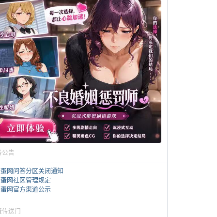
务公告
煎蛋网问答分区关闭通知
煎蛋网社区管理规定
煎蛋网官方渠道公示
蛋传送门