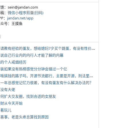
反馈：sein@jandan.com
投稿：
微信小程序煎蛋(扫码)
APP：
jandan.net/app
 公众号：王摸鱼
塘
*
想请教有经验的蛋友，想给媳妇7夕买个跳蛋，有没有性价比高的推荐
 说说自己行业内的内行人才能了解的内幕
 我的个人戒烟经历
 女装如果没有热榜感觉分分钟会错过一个亿
*
有啥搞钱的路子吗，开源节流都行，主要是开源，刑法里的咱不做
 近一年总感觉记忆力很差，有没有蛋友有什么解决办法的？
有没有大佬
 如何扩大交友圈，找到合适的女朋友
 发财从今天开始
写着玩儿
 大喜事，老是头疼总算找到原因