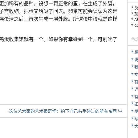
更加稀有的品种。设想一颗正常的蛋，在生成了外膜，
* 
子宫收缩，把蛋又给吸了回去。卵巢可能会误认为这是
* 
层蛋清之后，再次生成一层外膜。所谓蛋中蛋就是这样
* 
*
鸡蛋收集馆就有一个。如果你有幸碰到一个，可别吃了
鱼
*
*
*
*
* 
*
这位艺术家的艺术很奇怪：拍下自己右手碰过的所有东西
*
* 
*