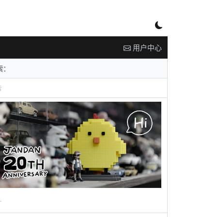
用户中心
告
广