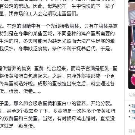
有公鸡的帮助。因此，母鸡能在一生中愉快的下一辈子
量，饲养场的工人会定期取走蛋蛋们。
-光。在鸡的眼睛中有一个光线接收腺体，只有在腺体暴露
特别是在冬季的某些区域，不同品种的鸡产蛋所需要的
生活的鸡，冬天可能因为缺乏光照而无法产生足够的激
我保护，冬季缺乏食物，条件不利于抚养后代。于是，
供营养的物资--蛋黄--结合起来，而鸡子宫满是胚乳--蛋
将蛋黄和蛋白包裹起来。之后，内膜外部将形成一个更
终鸡蛋就造好啦。成形的蛋被拉出来之后，就会通过各
蛋汤、蛋卷.....。
站
子里。那么卵会吸收蛋黄和蛋白中的营养，开始分裂。
*
黄，甚至3个
我去查了下，多黄蛋是一次性多个蛋黄和蛋
*
*
的双黄蛋和三黄蛋。当然，有时候母鸡出错时，直接没
这就是一颗臭蛋。
煎