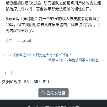
是否能加快痊愈进程。研究团队之前证明用尸体的皮肤能
够治疗六到八周，甚至数年都无法痊愈的慢性伤口。
Bayat博士声称他之前一个92岁的病人被皮肤溃疡折磨了
20年，但在我们用除去真皮层细胞的尸体皮肤治疗后，四
周内就完全好了。
原文：
dailymail
[v]深夜里这么个东西走在大街上你怕不怕？
终极自拍：少年枪杀同学自拍留念
数据加载中...BIU...BIU...BIU...
登录发吐槽