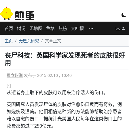
首页
树洞
无聊图
鱼塘
热榜
大吐槽
主页
无厘头研究
文章正文
丧尸科技：英国科学家发现死者的皮肤很好
用
周立琪说
发布于 2015.02.10 , 10:40
[-]
从逝者身上取下的皮肤可以用来治疗活人的伤口。
英国研究人员发现尸体的皮肤对治愈伤口反而有奇效，例
如烧伤及溃疡。他们相信这种新的方法能够帮助治疗患者
难以自愈的伤口，据统计光美国人民每年在这类伤口上的
花费都超过了250亿元。