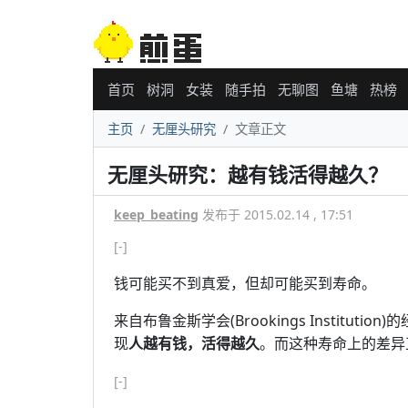
首页
树洞
女装
随手拍
无聊图
鱼塘
热榜
主页
无厘头研究
文章正文
无厘头研究：越有钱活得越久？
keep_beating
发布于 2015.02.14 , 17:51
[-]
钱可能买不到真爱，但却可能买到寿命。
来自布鲁金斯学会(Brookings Institutio
现
人越有钱，活得越久
。而这种寿命上的差异
[-]