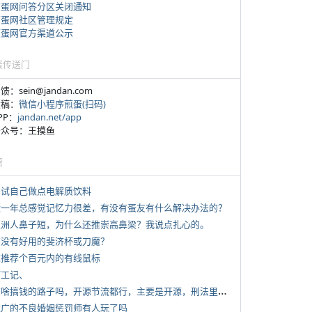
煎蛋网问答分区关闭通知
煎蛋网社区管理规定
煎蛋网官方渠道公示
蛋传送门
反馈：sein@jandan.com
投稿：
微信小程序煎蛋(扫码)
APP：
jandan.net/app
 公众号：王摸鱼
塘
 尝试自己做点电解质饮料
 近一年总感觉记忆力很差，有没有蛋友有什么解决办法的？
 亚洲人鼻子短，为什么还推崇高鼻梁？我说点扎心的。
 有没有好用的斐济杯或刀魔？
 求推荐个百元内的有线鼠标
打工记、
*
有啥搞钱的路子吗，开源节流都行，主要是开源，刑法里的咱不做
 推广的不良婚姻惩罚师有人玩了吗