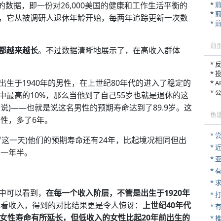
*
的数据，即一份对26,000美国的健康和工作生活平衡的
*
，它从被调研人退休年龄开始，每两年追踪更新一次数
*
煎
都越来越长
。不过数据清晰地展示了，在高收入群体
* 
* 
生于1940年的男性，在上世纪80年代的进入了稳定的
* 
*
最高的10%，那么当他到了自己55岁也就是退休的这
来说)——也就是说这名男性的预期寿命达到了89.9岁。这
鱼
男性，多了6年。
*
岁这一天)他们的预期寿命还有24年，比起境况相同但出
*
了一年半。
*
*
*
中可以看到，
在每一个收入阶层，不管是出生于1920年
* 
地看收入，得到的对比结果更是令人惊讶：
上世纪40年代
入女性寿命有所延长，但低收入的女性比起20年前出生的
*