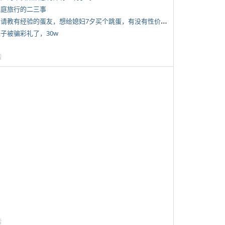
 家庭旅行的二三事
*
想请教有经验的蛋友，想给媳妇7夕买个跳蛋，有没有性价比高的推荐
侄子被骗彩礼了，30w
告
告