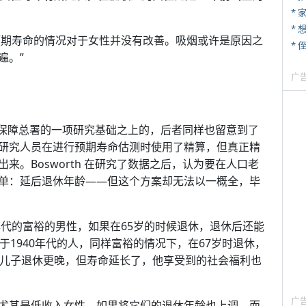
*
看，预期寿命的情况对于女性并没有改善。吸烟或许是原因之
* 
遍。”
广
福利保障总署的一项研究基础之上的，后者同样也留意到了
研究人员在进行预期寿命估测时使用了精算，但真正精
。Bosworth 在研究了数据之后，认为要在人口老
单：延后退休年龄——但这个方案却无法以一概全，毕
年代的富裕的男性，如果在65岁的时候退休，退休后还能
于1940年代的人，同样富裕的情况下，在67岁时退休，
的儿子退休更晚，但寿命延长了，他享受到的社会福利也
广
尤其是低收入女性。如果将它们的退休年龄也上调，而