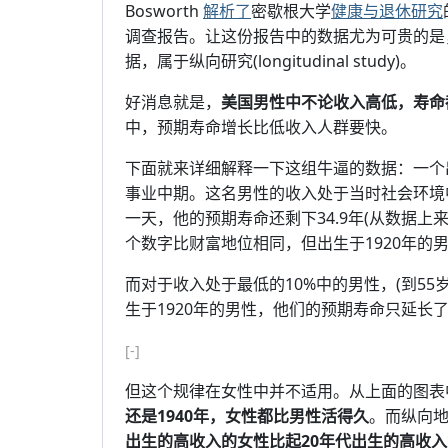
Bosworth
解析了
密歇根大学
健康与退休研究
调查报告。让这份报告中的数据尤为可贵的是
据，属于纵向研究(longitudinal study)。
好消息就是，
美国男性中不论收入高低，寿命
中，预期寿命增长比低收入人群要快。
下面就来详细解释一下这组牛逼的数据：一个出
事业中期。这名男性的收入处于当时社会环境中
一天，他的预期寿命还剩下34.9年(从数据上
个数字比财富地位相同，但出生于1920年的
而对于收入处于最低的10%中的男性，(到55
生于1920年的男性，他们的预期寿命只延长
[-]
但这个规律在女性中并不适用。从上面的图表
还是1940年，女性都比男性活得久
。而纵向
出生的高收入的女性比起20年代出生的高收