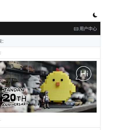
用户中心
告
广