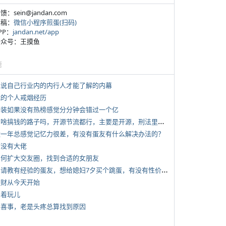
反馈：sein@jandan.com
投稿：
微信小程序煎蛋(扫码)
APP：
jandan.net/app
 公众号：王摸鱼
塘
 说说自己行业内的内行人才能了解的内幕
 我的个人戒烟经历
 女装如果没有热榜感觉分分钟会错过一个亿
*
有啥搞钱的路子吗，开源节流都行，主要是开源，刑法里的咱不做
 近一年总感觉记忆力很差，有没有蛋友有什么解决办法的？
有没有大佬
 如何扩大交友圈，找到合适的女朋友
*
想请教有经验的蛋友，想给媳妇7夕买个跳蛋，有没有性价比高的推荐
 发财从今天开始
写着玩儿
 大喜事，老是头疼总算找到原因