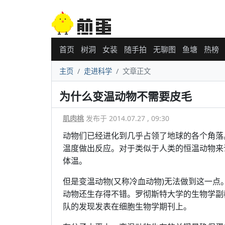
首页
树洞
女装
随手拍
无聊图
鱼塘
热榜
主页
走进科学
文章正文
为什么变温动物不需要皮毛
肌肉桃
发布于 2014.07.27 , 09:30
动物们已经进化到几乎占领了地球的各个角落
温度做出反应。对于类似于人类的恒温动物来
体温。
但是变温动物(又称冷血动物)无法做到这一
动物还生存得不错。罗彻斯特大学的生物学副教授M
队的发现发表在细胞生物学期刊上。