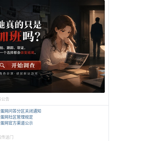
务公告
煎蛋网问答分区关闭通知
煎蛋网社区管理规定
煎蛋网官方渠道公示
蛋传送门