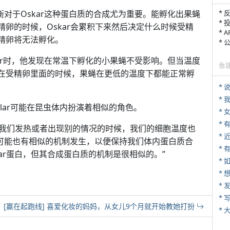
衡对于Oskar这种蛋白质的合成尤为重要。能孵化出果蝇
* 
* 
精卵的时候，Oskar会累积下来然后决定什么时候受精
* 
受精卵将无法孵化。
*
lar时，他发现在常温下孵化的小果蝇不受影响。但当温度
鱼
现在受精卵里面的时候，果蝇在更低的温度下都能正常孵
*
*
为Klar可能在昆虫体内扮演着相似的角色。
*
我们发热或者出现别的情况的时候，我们的细胞温度也
*
内可能也有相似的机制发生，以便保持我们体内蛋白质合
* 
lar蛋白，但其合成蛋白质的机制是很相似的。”
*
*
* 
[赢在起跑线] 喜爱化妆的妈妈，从女儿9个月就开始教她打扮
*