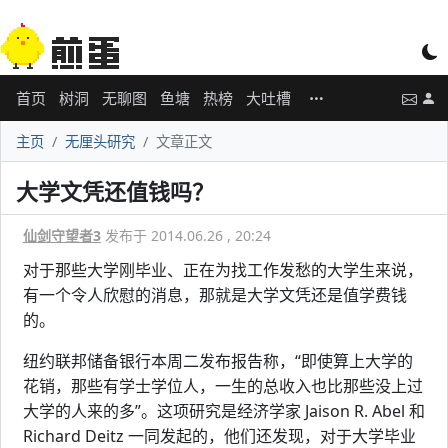
首页
树洞
无聊图
鱼塘
热榜
大吐槽
主页
无厘头研究
文章正文
大学文凭还值钱吗？
仙剑守望者3
发布于 2014.06.26 , 20:24
对于那些大学刚毕业、正在为找工作发愁的大学生来说，
有一个令人欣慰的消息，那就是大学文凭还是值学费钱
的。
纽约联邦储备银行本周二发布报告称，“即使算上大学的
花销，那些有学士学位人，一生的总收入也比那些没上过
大学的人来的多”。这项研究是经济学家 Jaison R. Abel 和
Richard Deitz 一同发起的，他们还发现，对于大学毕业