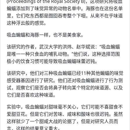
(Proceedings of the Royal Society B)，这项研究将吸血
蝙蝠添加到了味觉异常的动物名单中。海豚也在这份名单
里，它们吃东西都是囫囵吞枣整个下咽，从来不在乎味道
这种浮云般的感觉。
吸血蝙蝠和海豚一样，也不是美食家。
该研究的作者，武汉大学的洪炜、赵华斌说：“吸血蝙蝠
是唯一一种只食血的哺乳动物。”他们说，这种选择范围
极小的饮食习惯可能导致吸血蝙蝠味蕾迟钝。
该研究中，他们对三种吸血蝙蝠已经11种其他蝙蝠的味觉
感受器基因进行了研究。他们还对吸血蝙蝠进行了行为测
试，观察它们是否会将鼻子转向某个特定的味道源、以及
它们是否喜欢这种味道。
实验中，吸血蝙蝠对甜味毫不关心，它们可能不喜甜食不
爱甜豆花。但是它们对苦味、咸味和酸味也很迟钝。虽然
这样就少了一个甜咸大战的论据了，但是对研究人员而
言，这样的结果意义重大。