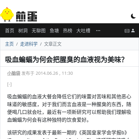
首页
树洞
无聊图
鱼塘
热榜
大吐槽
主页
走进科学
文章正文
吸血蝙蝠为何会把腥臭的血液视为美味？
小脑袋
发布于 2014.06.26 , 11:30
[-]
吸血蝙蝠的血液大餐会降低它们的味蕾对苦味和其他恶心
味道的敏感度，对于我们而言血液是一种腥臭的东西，随
便喝几口就会吐，最近有一项新研究可以帮助我们理解吸
血蝙蝠为何会有这种独特的饮食爱好。
该研究的成果发表于最新一期的《英国皇家学会学报b》