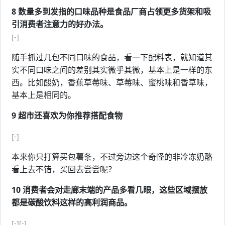
8 数量多到发指的口味品种是食品厂商占领更多货架和吸
引消费者注意力的好办法。
[-]
随手抓过几包不同口味的食品，看一下配料表，就知道其
实不同口味之间的差别其实微乎其微，基本上是一样的东
西。比如酸奶，香蕉草莓味、草莓味、蜜桃味和香草味，
基本上是相同的。
9 超市还喜欢为你推荐搭配食物
[-]
本来你只打算买包薯条，不过旁边这个奇怪的非冷冻奶酪
看上去不错，买回去尝尝呢？
10 消费者会对走廊末端的产品多看几眼，这些区域摆放
都是碳酸饮料这样的高利润商品。
[-]
[-]