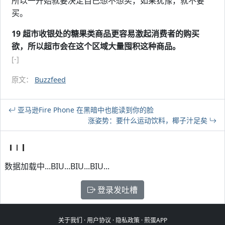
所以一开始就要决定自己想不想买，如果犹豫，就不要
买。
19 超市收银处的糖果类商品更容易激起消费者的购买
欲，所以超市会在这个区域大量囤积这种商品。
[-]
原文：
Buzzfeed
亚马逊Fire Phone 在黑暗中也能读到你的脸
涨姿势：要什么运动饮料，椰子汁足矣
数据加载中...BIU...BIU...BIU...
登录发吐槽
关于我们
·
用户协议
·
隐私政策
·
煎蛋APP