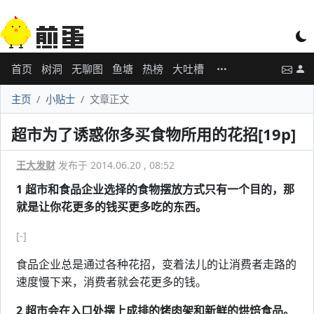
首页
树洞
无聊图
鱼塘
热榜
大吐槽
主页
小贴士
文章正文
超市为了诱惑你多买食物所用的花招[19p]
王大发财
发布于 2014.06.20 , 08:52
1 超市和食品企业选择的食物摆放方式只有一个目的，那
就是让你花更多的钱买更多吃的东西。
[-]
食品企业总是通过各种花招，变着法儿的让消费者走路的
速度慢下来，消费者就会花更多的钱。
2 超市会在入口处摆上成排的烤肉架和新鲜的烘焙食品。