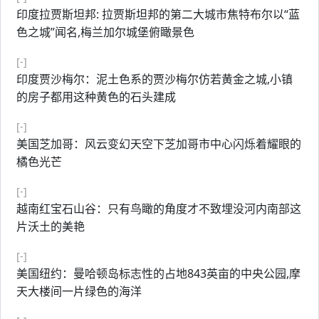
印度拉贾斯坦邦: 拉贾斯坦邦的第二大城市焦特布尔以“蓝
色之城”闻名,梅兰加尔城堡俯瞰景色
[-]
印度贾沙梅尔：泥土色系的贾沙梅尔仿若黄金之城,小镇
的房子都用这种黄色的石头建成
[-]
美国芝加哥：风云变幻天空下芝加哥市中心闪烁着耀眼的
橘色光芒
[-]
越南红宝石山谷：只有鸟瞰的角度才不致埋没河内南部这
片沃土的美艳
[-]
美国纽约：曼哈顿岛标志性的占地843英亩的中央公园,摩
天大楼间一片绿色的海洋