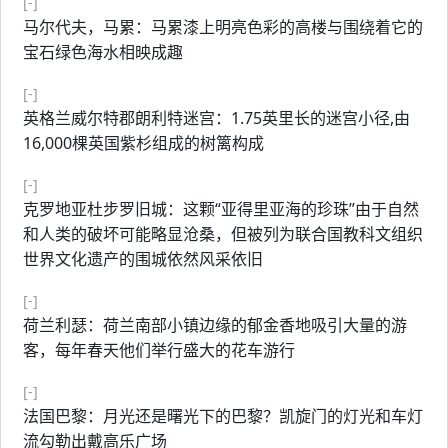
[-]
马尔代夫，马累：马累漆上明亮色彩的高楼与围绕着它的
宝石绿色海水相映成趣
[-]
英格兰威尔特郡朗利特迷宫：1.75英里长的迷宫小径,由
16,000棵英国紫杉组成的树篱构成
[-]
克罗地亚杜步罗旧城：这颗“亚得里亚海的珍珠”由于自然
和人类的破坏可能略显沧桑，但被列为联合国教科文组织
世界文化遗产的围城依然风采依旧
[-]
荷兰利瑟：荷兰南部小镇边缘的郁金香地吸引大量的游
客，每年春天他们举行盛大的花车游行
[-]
法国巴黎：月光还是曙光下的巴黎？凯旋门的灯光和车灯
流勾勒出戴高乐广场