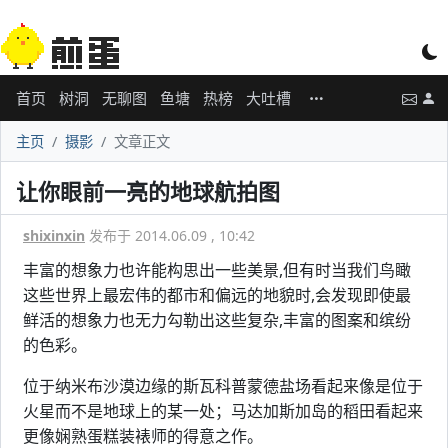
首页
树洞
无聊图
鱼塘
热榜
大吐槽
主页
摄影
文章正文
让你眼前一亮的地球航拍图
shixinxin
发布于 2014.06.09 , 10:42
丰富的想象力也许能构思出一些美景,但有时当我们鸟瞰
这些世界上最宏伟的都市和偏远的地貌时,会发现即使最
鲜活的想象力也无力勾勒出这些复杂,丰富的图案和缤纷
的色彩。
位于纳米布沙漠边缘的斯瓦科普蒙德盐场看起来像是位于
火星而不是地球上的某一处；马达加斯加岛的稻田看起来
更像娴熟蛋糕装裱师的得意之作。