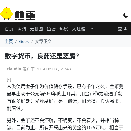
首页
树洞
无聊图
鱼塘
热榜
大吐槽
主页
Geek
文章正文
数字货币，良药还是恶魔？
claudio
发布于 2014.06.03 , 21:43
[-]
人类使用金子作为价值储存手段，已有千年之久，金币则
最早出现于公元前560年的土耳其。用金币作为流通手段
有很多好处：光泽度好，易于锻造，耐磨损，真伪易鉴，
耐腐蚀。
另外，金子还不会溶解，不酶变，不会着火，并相当稀
缺。目前为止，所有开采出来的黄金约16.5万吨，相当于