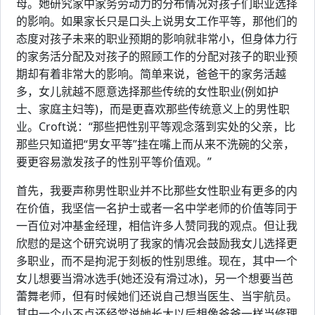
母。她研究家中家务劳动力的分布情况对孩子们职业选择
的影响。如果家长只是口头上说男女工作平等，那他们的
态度对孩子未来的职业预期的影响就非常小，但身体力行
的家务活分配及对孩子的照顾工作的分配对孩子的职业预
期却有着非常大的影响。简单来说，爸爸干的家务活越
多，女儿就越不愿意选择那些传统的女性职业(例如护
士、家庭主妇等)，而是更喜欢那些传统意义上的男性职
业。Croft说：“那些把性别平等观念落到实处的父亲，比
那些只知道把“男女平等”挂在嘴上而从来不洗碗的父亲，
要更容易激发孩子的性别平等价值观。”
首先，我要声称男性职业并不比那些女性职业有更多的内
在价值，我坚信一名护士或者一名中学老师的价值等同于
一百位对冲基金经理，相信许多人赞同我的观点。但让我
欣慰的是这个研究说明了我家的情况会鼓励我女儿选择更
多职业，而不是拘泥于刻板的性别思维。现在，其中一个
女儿想要当滑冰选手(她还没有滑过冰)，另一个想要当芭
蕾舞老师，但有时候她们还说自己想当医生、当宇航员。
其中一个小不点还经常说她长大以后想像爸爸一样当修理