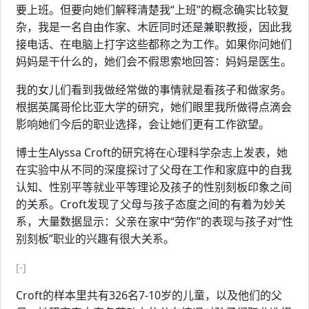
要上班。但要向她们解释清楚我“上班”的概念确实比较复
杂，我是一名自由作家、木匠同时还是兼职教授，因此我
接电话、在电脑上打字这些都称之为工作。如果你问她们
妈妈是干什么的，她们会不假思索地回答：妈妈是医生。
我的女儿们看到我做经常做的事情就是看孩子和做家务。
根据英属哥伦比亚大学的研究，她们眼里我所做得点滴会
影响她们今后的职业选择，会让她们更有工作欲望。
博士生Alyssa Croft的研究将在心理科学杂志上发表，她
在实验中从不同的深度探讨了父母在工作和家庭中的自我
认知、性别平等就业平等理论及孩子的性别刻板印象之间
的关系。Croft发现了父母与孩子态度之间的有着为妙关
系，大量数据显示：父亲在家中“劳作”的表现与孩子对“性
别刻板”职业的兴趣有很大关系。
[-]
Croft的样本里共有326名7-10岁的儿童，以及他们的父