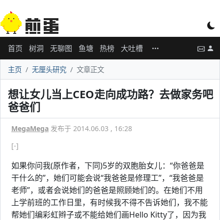
首页
树洞
无聊图
鱼塘
热榜
大吐槽
主页
无厘头研究
文章正文
想让女儿当上CEO走向成功路？去做家务吧
爸爸们
MegaMega
发布于 2014.06.03 , 16:28
[-]
如果你问我(原作者，下同)5岁的双胞胎女儿：“你爸爸是
干什么的”，她们可能会说“我爸爸是修理工”，“我爸爸是
老师”，或者会说她们的爸爸是照顾她们的。在她们不用
上学前班的工作日里，有时候我不得不告诉她们，我不能
帮她们编彩虹辫子或不能给她们画Hello Kitty了，因为我