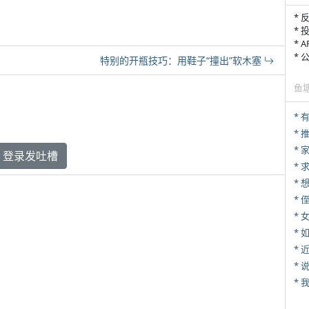
* 
* 
* 
*
特别的开瓶技巧：用鞋子“撞出”软木塞
鱼
*
*
登录发吐槽
*
* 
*
*
*
*
*