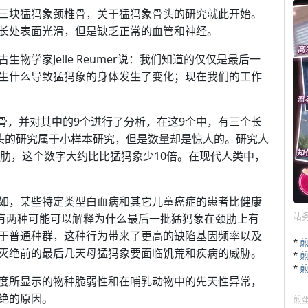
三块猛犸象颈椎骨，关于猛犸象骨头的研究就此开始。
长处表面光滑，但是缺乏正常的血管和神经。
学家Jelle Reumer说：我们知道的仅仅是最后一
生什么导致猛犸象的身体发生了变化；现在我们的工作
椎骨，并对其中的9个进行了分析，在这9个中，有三个长
骨头的研究属于小样本研究，但是数量却是惊人的。研究人
颈肋，这个数字大约比比猛犸象少10倍。在现代人类中，
如，某些特定类型白血病和其它儿童癌症的患者比健康
站
，有两种可能可以解释为什么最后一批猛犸象在颈肋上有
于普通种群，这种行为带来了更高的缺陷基因频率以及
*
灭绝前的最后几天母猛犸象要面临饥荒和疾病的威胁。
*
*
度所显示的物种脆弱性和在哺乳动物中的先天性异常，
绝的原因。
煎