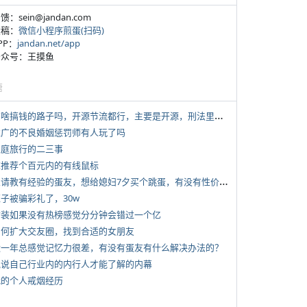
反馈：sein@jandan.com
投稿：
微信小程序煎蛋(扫码)
APP：
jandan.net/app
 公众号：王摸鱼
塘
*
有啥搞钱的路子吗，开源节流都行，主要是开源，刑法里的咱不做
 推广的不良婚姻惩罚师有人玩了吗
 家庭旅行的二三事
 求推荐个百元内的有线鼠标
*
想请教有经验的蛋友，想给媳妇7夕买个跳蛋，有没有性价比高的推荐
侄子被骗彩礼了，30w
 女装如果没有热榜感觉分分钟会错过一个亿
 如何扩大交友圈，找到合适的女朋友
 近一年总感觉记忆力很差，有没有蛋友有什么解决办法的？
 说说自己行业内的内行人才能了解的内幕
 我的个人戒烟经历