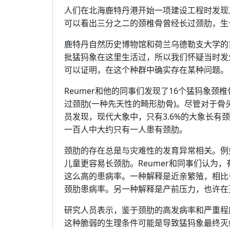
人们在北海鹿特丹港开始一项建设工程时发现
可以看出三分之二的颈椎骨曾经长过颈肋，生
鹿特丹自然历史博物馆和荷兰乌德勒支大学的古生物
批猛犸象在这里生活过，所以我们怀疑当时发
可以证明，在这个种群中确实存在某种问题。
Reumer和他的同事们发现了16个猛犸象颈
过颈肋(一种先天性的畸形肋骨)。尽管对于
员发现，现代大象中，只有3.6%的大象长有
一百人中大约只有一人患有颈肋。
颈肋的存在总是与灾难性的发育异常相关。例
儿童更容易长颈肋。Reumer和同事们认为
这么高的患病率。一种解释是近亲繁殖，相比
颈肋患病率。另一种解释是产前压力，也许在
研究人员表示，鉴于颈肋的高发病率和严重程
这种脆弱的生理条件可能是导致猛犸象最终灭