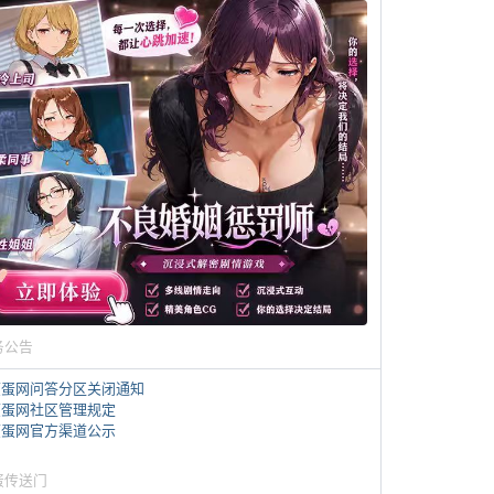
务公告
煎蛋网问答分区关闭通知
煎蛋网社区管理规定
煎蛋网官方渠道公示
蛋传送门