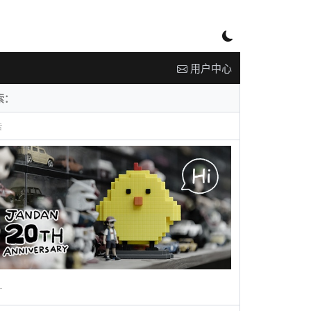
用户中心
告
广