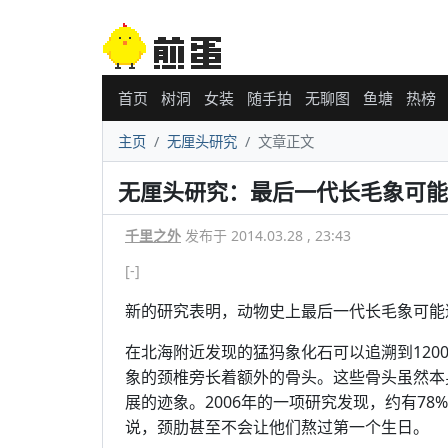
首页
树洞
女装
随手拍
无聊图
鱼塘
热榜
主页
无厘头研究
文章正文
无厘头研究：最后一代长毛象可能
千里之外
发布于 2014.03.28 , 23:43
[-]
新的研究表明，动物史上最后一代长毛象可能
在北海附近发现的猛犸象化石可以追溯到120
象的颈椎旁长着额外的骨头。这些骨头虽然本
展的迹象。2006年的一项研究发现，约有7
说，颈肋甚至不会让他们熬过第一个生日。