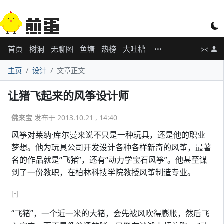
首页
树洞
无聊图
鱼塘
热榜
大吐槽
主页
设计
文章正文
让猪飞起来的风筝设计师
佛来宝
发布于 2013.10.21 , 14:40
风筝对莱纳·库尔曼来说不只是一种玩具，还是他的职业
梦想。他为玩具公司开发设计各种各样新奇的风筝，最著
名的作品就是“飞猪”，还有“动力学宝石风筝”。他甚至谋
到了一份教职，在柏林科技学院教授风筝制造专业。
[-]
“飞猪”，一个近一米的大猪，会先被风吹得膨胀，然后飞