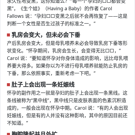
永久性地变黑，这你知道么？“‘每一个’孕妇的□□都会变
黑”，《生个娃》（Having a Baby）的作者 Carol
Fallows 说：“孕妇□□变黑之后就不会再恢复了——这是
判断一个女性是否生过孩子的标准之一。”
乳房会变大，但未必会下垂
产后乳房会变大，但是母乳喂养未必会导致乳房下垂等形
状变化。“怀孕期间，乳房会生长，会变得无比□□，”
Carol 说：“要知道怀孕对你身体造成的影响，远比母乳喂
养要大得多。如果你以为不进行母乳喂养就能防止乳房的
下垂，那么依照事实，重新考虑一下吧。”
肚子上会出现一条妊娠线
怀孕的副作用之一就是孕妇的肚子上会出现一条黑线。这
条线被称为“黑中线”，黑中线只是皮肤表面的色素沉积造
成的，一般会出现在怀孕中期。Carol 说：“有的人会出现
妊娠线，但是有的人并没有这种影响，其中的原因目前还
不知道。”
胸腔隆起并且外扩