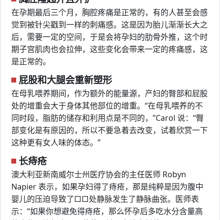
在孕期最后三个月，胸腔疼痛是正常的，有的人甚至会感
觉到被针尖戳到一样的刺痛感。这是因为胎儿渐渐长大之
后，需要一定的空间，于是会将孕妇的肋骨外推，这个时
期子宫肌肉也会拉伸，这些变化会带来一定的疼痛感，这
是正常的。
屁股和大腿会重新塑形
在母乳喂养期间，作为额外的能量源，产妇的臀部和屁股
处的增重会大于身体其他部位的增重。“在母乳喂养的不
同时段，脂肪的储存和利用点是不同的，”Carol 说：“臀
部变化是有原因的，所以不要急着去改变，试着欣赏一下
这种更有女人味的体态。”
长痔疮
澳大利亚新南威尔士州医疗协会的主任医师 Robyn
Napier 表示，如果孕妇得了痔疮，那是纯粹是因为腹中
婴儿的压迫导致了□□处静脉发生了静脉曲张。医师表
示：“如果你想避免得痔疮，那么怀孕后多吃水分含量高