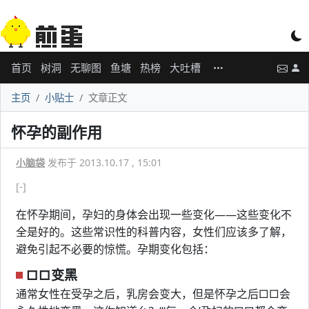
首页
树洞
无聊图
鱼塘
热榜
大吐槽
主页
小贴士
文章正文
怀孕的副作用
小脑袋
发布于 2013.10.17 , 15:01
[-]
在怀孕期间，孕妇的身体会出现一些变化——这些变化不
全是好的。这些常识性的科普内容，女性们应该多了解，
避免引起不必要的惊慌。孕期变化包括：
□□变黑
通常女性在受孕之后，乳房会变大，但是怀孕之后□□会