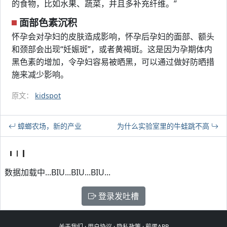
的食物，比如水果、蔬菜，并且多补充纤维。”
面部色素沉积
怀孕会对孕妇的皮肤造成影响，怀孕后孕妇的面部、额头
和颈部会出现“妊娠斑”，或者黄褐斑。这是因为孕期体内
黑色素的增加，令孕妇容易被晒黑，可以通过做好防晒措
施来减少影响。
原文：
kidspot
蟑螂农场，新的产业
为什么实验室里的牛蛙跳不高
数据加载中...BIU...BIU...BIU...
登录发吐槽
关于我们
·
用户协议
·
隐私政策
·
煎蛋APP