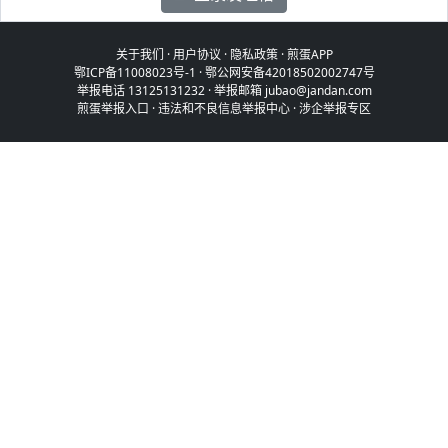
关于我们
·
用户协议
·
隐私政策
·
煎蛋APP
鄂ICP备11008023号-1
·
鄂公网安备42018502002747号
举报电话 13125131232 · 举报邮箱 jubao@jandan.com
煎蛋举报入口
·
违法和不良信息举报中心
·
涉企举报专区