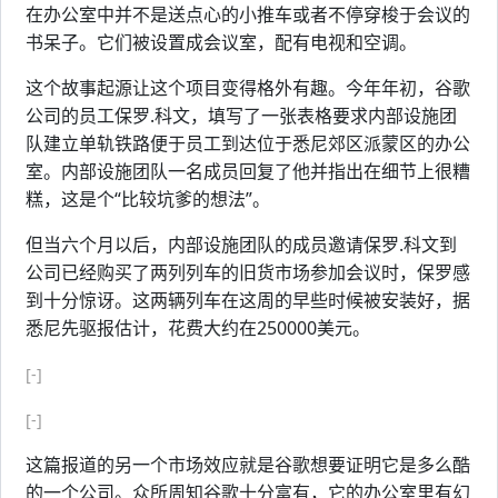
在办公室中并不是送点心的小推车或者不停穿梭于会议的
书呆子。它们被设置成会议室，配有电视和空调。
这个故事起源让这个项目变得格外有趣。今年年初，谷歌
公司的员工保罗.科文，填写了一张表格要求内部设施团
队建立单轨铁路便于员工到达位于悉尼郊区派蒙区的办公
室。内部设施团队一名成员回复了他并指出在细节上很糟
糕，这是个“比较坑爹的想法”。
但当六个月以后，内部设施团队的成员邀请保罗.科文到
公司已经购买了两列列车的旧货市场参加会议时，保罗感
到十分惊讶。这两辆列车在这周的早些时候被安装好，据
悉尼先驱报估计，花费大约在250000美元。
[-]
[-]
这篇报道的另一个市场效应就是谷歌想要证明它是多么酷
的一个公司。众所周知谷歌十分富有，它的办公室里有幻