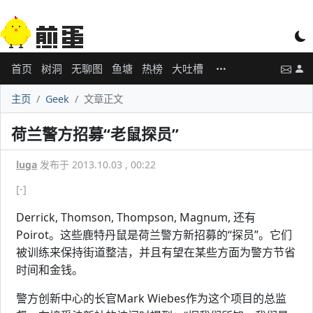
首页
树洞
无聊图
鱼塘
热榜
大吐槽
主页
Geek
文章正文
荷兰警方招募“老鼠探员”
luga
发布于 2013.10.03 , 00:22
[-]
Derrick, Thomson, Thompson, Magnum, 还有
Poirot。这些鹿特丹鼠是荷兰警方新招募的“探员”。它们
被训练来保持街道整洁，并且有望在某些方面为警方节省
时间和金钱。
警方创新中心的长官Mark Wiebes作为这个项目的总监