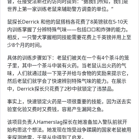
督，在接受法新社的访问时提到：“据我们所知，我们是
世界上第一家训练老鼠来辅助警方调查的单位。”
鼠探长Derrick 和他的鼠搭档各花费了8英镑就在5-10天
内训练掌握了分辨特殊气味——包括□□和炸弹的能力。
相反，一只警犬掌握相同技能需要花费上千英镑并用上至
少8个月的时间。
具体的训练步骤如下：老鼠们被关在一个有4个茶斗的笼
子里，其中一个茶斗中装有火药。当老鼠认出火药的气
味，人们就通过敲一下笼子并给与食物的奖励来提示它，
然后老鼠们就学会了快速辨别特殊气味的能力。在展示
中，Derrick探长只花费了2秒中就锁定了违禁品。
事实上，快速锁定火药是一项很重要的技能，因为送去实
验室化验又费时又费钱，容易产生漏网之鱼。
该项目负责人Hamerslag探长在她准备加入警队前就开
始构思这个想法。她发现在饱受战争蹂躏的国家老鼠被用
来探测地雷，于是从中得到了启发。