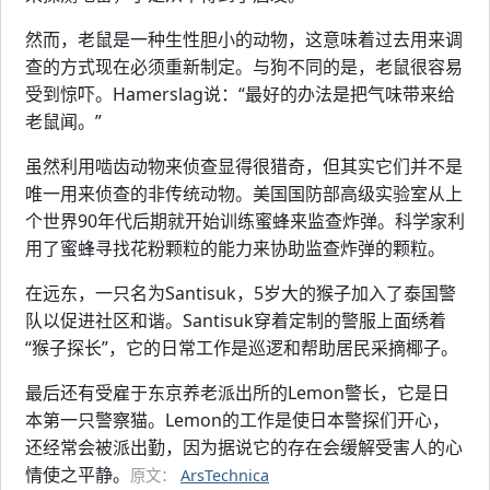
然而，老鼠是一种生性胆小的动物，这意味着过去用来调
查的方式现在必须重新制定。与狗不同的是，老鼠很容易
受到惊吓。Hamerslag说：“最好的办法是把气味带来给
老鼠闻。”
虽然利用啮齿动物来侦查显得很猎奇，但其实它们并不是
唯一用来侦查的非传统动物。美国国防部高级实验室从上
个世界90年代后期就开始训练蜜蜂来监查炸弹。科学家利
用了蜜蜂寻找花粉颗粒的能力来协助监查炸弹的颗粒。
在远东，一只名为Santisuk，5岁大的猴子加入了泰国警
队以促进社区和谐。Santisuk穿着定制的警服上面绣着
“猴子探长”，它的日常工作是巡逻和帮助居民采摘椰子。
最后还有受雇于东京养老派出所的Lemon警长，它是日
本第一只警察猫。Lemon的工作是使日本警探们开心，
还经常会被派出勤，因为据说它的存在会缓解受害人的心
情使之平静。
原文：
ArsTechnica