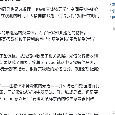
*
，他同是也是麻省理工 Kavli 天体物理学与空间探索中心的
以在观测的时间上大幅向前追溯，使得我们的测量在时间
* 
广
现的最遥远的类星体。为了研究如此遥远的物体，
并将其搭载在位于智利的巨型地基望远镜“麦哲伦望远镜”
了望远镜，从光谱中收集了相关数据。光谱仪将接收到
制成了图表。接着 Simcoe 就从中寻找蛛丝马迹，
学元素都有指纹，根据其吸收的光谱成分，就能辨别出物
光谱”——由物体本身释放的光谱——并和与已有数据进行比
素，但却没能从光谱中发现氧、硅、铁或是镁。但是要
mcoe 感叹道：“要确定某样东西的缺失总是很困难
广