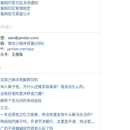
煎蛋网问答分区关闭通知
煎蛋网社区管理规定
煎蛋网官方渠道公示
蛋传送门
反馈：sein@jandan.com
投稿：
微信小程序煎蛋(扫码)
APP：
jandan.net/app
 公众号：王摸鱼
塘
 尝试自己做点电解质饮料
 亚洲人鼻子短，为什么还推崇高鼻梁？我说点扎心的。
 有没有好用的斐济杯或刀魔？
 求推荐个百元内的有线鼠标
打工记、
 近一年总感觉记忆力很差，有没有蛋友有什么解决办法的？
*
有啥搞钱的路子吗，开源节流都行，主要是开源，刑法里的咱不做
 推广的不良婚姻惩罚师有人玩了吗