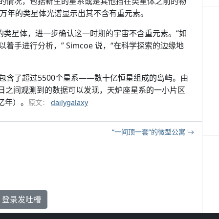
的情况，包括新生的星系或是其他挡在类星体之前的物
千万年的类星体光谱显示出其不含有重元素。
时期的类星体，进一步确认这一时期的宇宙不含重元素。“如
手进行分析，” Simcoe 说，“在科学探索的边缘地
包含了超过5500个星系——数十亿恒星组成的岛屿。由
月16日之间观测到的数据可以发现，天炉座星系的一小片区
亿年）。
原文：
dailygalaxy
“一间顶一套”的微型公寓
登录发吐槽