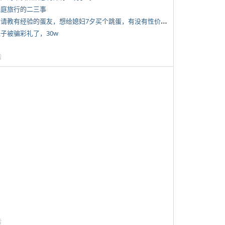
 家庭旅行的二三事
*
想请教有经验的蛋友，想给媳妇7夕买个跳蛋，有没有性价比高的推荐
侄子被骗彩礼了，30w
告
告