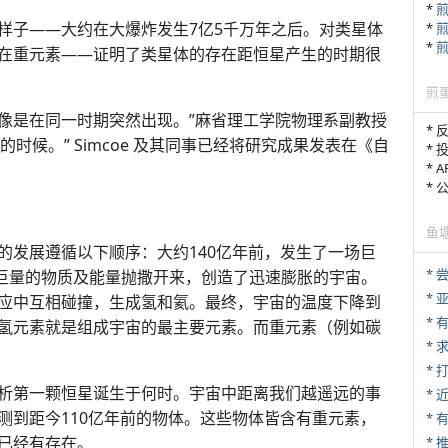
*
样子——大约在大爆炸发生7亿5千万年之后。对类星体
*
*
在重元素——证明了类星体的存在距恒星产生的时期很
煎
不像是在同一时期突然出现。”麻省理工学院物理系副教授
* 
有趣的时候。” Simcoe 及其同事已经将研究成果发表在《自
* 
* 
*
鱼
的发展遵循以下顺序：大约140亿年前，发生了一场巨
*
将巨量的物质及能量抛撒开来，创造了迅速膨胀的宇宙。
*
应中互相碰撞，生成氢和氦。最终，宇宙的温度下降到
*
氢元素就是组成宇宙的最主要元素。而重元素（例如碳
*
* 
析第一颗恒星诞生于何时。宇宙中距离我们越遥远的事
*
测到距今110亿年前的物体。这些物体皆含有重元素，
已经有存在。
*