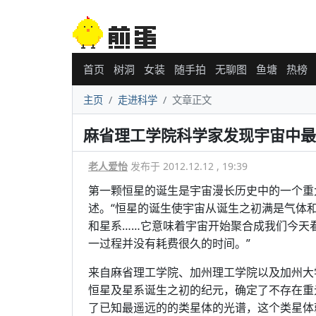
首页
树洞
女装
随手拍
无聊图
鱼塘
热榜
主页
走进科学
文章正文
麻省理工学院科学家发现宇宙中最
老人爱怡
发布于 2012.12.12 , 19:39
第一颗恒星的诞生是宇宙漫长历史中的一个重大时刻
述。“恒星的诞生使宇宙从诞生之初满是气体
和星系……它意味着宇宙开始聚合成我们今天
一过程并没有耗费很久的时间。”
来自麻省理工学院、加州理工学院以及加州大
恒星及星系诞生之初的纪元，确定了不存在重
了已知最遥远的的类星体的光谱，这个类星体