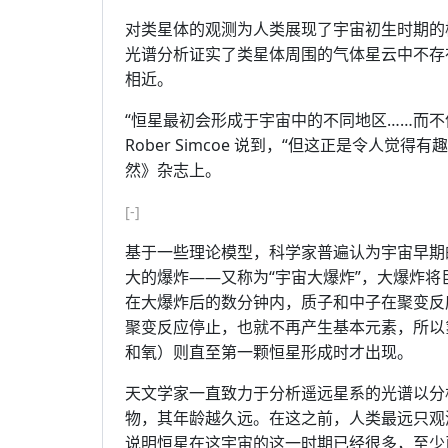
对类星体的观测为人类展现了宇宙初生时期的
光谱分析证实了类星体周围的气体星云中不存
相近。
“恒星最初会形成于宇宙中的不同地区……而
Rober Simcoe 说到，“但这正是令人觉得
然》杂志上。
[-]
基于一些理论模型，科学家普遍认为宇宙早期
大的爆炸——又称为“宇宙大爆炸”，大爆炸
在大爆炸后的数分钟内，质子和中子在聚变反
聚变反应停止，也就不再产生基本元素，所以
和氧）则直至第一颗恒星形成时才出现。
天文学家一直致力于分析遥远星系的光谱以分
物，其年龄越久远。在这之前，人类最远只观
说明恒星在这宇宙的这一时期已经很多，至少