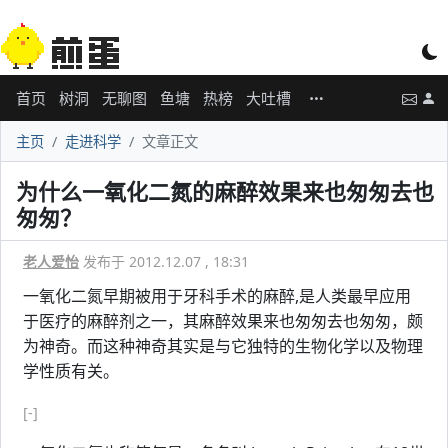
首页
树洞
无聊图
鱼塘
热榜
大吐槽
主页
走进科学
文章正文
为什么一氧化二氮的麻醉效果来也匆匆去也
匆匆？
老人爱怡
发布于 2012.12.07 , 18:31
一氧化二氮早期被用于牙科手术的麻醉,是人类最早应用
于医疗的麻醉剂之一，其麻醉效果来也匆匆去也匆匆，颇
为神奇。而这种神奇其实是与它独特的生物化学以及物理
学性质有关。
[-]