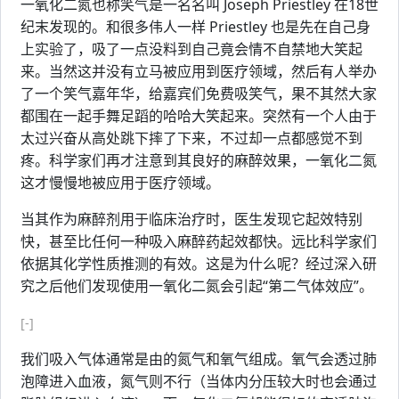
一氧化二氮也称笑气是一名名叫 Joseph Priestley 在18世
纪末发现的。和很多伟人一样 Priestley 也是先在自己身
上实验了，吸了一点没料到自己竟会情不自禁地大笑起
来。当然这并没有立马被应用到医疗领域，然后有人举办
了一个笑气嘉年华，给嘉宾们免费吸笑气，果不其然大家
都围在一起手舞足蹈的哈哈大笑起来。突然有一个人由于
太过兴奋从高处跳下摔了下来，不过却一点都感觉不到
疼。科学家们再才注意到其良好的麻醉效果，一氧化二氮
这才慢慢地被应用于医疗领域。
当其作为麻醉剂用于临床治疗时，医生发现它起效特别
快，甚至比任何一种吸入麻醉药起效都快。远比科学家们
依据其化学性质推测的有效。这是为什么呢？经过深入研
究之后他们发现使用一氧化二氮会引起“第二气体效应”。
[-]
我们吸入气体通常是由的氮气和氧气组成。氧气会透过肺
泡障进入血液，氮气则不行（当体内分压较大时也会通过