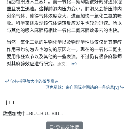
脂肪组织进入血液）。而一氧化二氮却能很好的穿透肺泡
壁且发生迅速。这样肺泡内压力变小，肺泡又会挤压肺内
剩余气体，使得气体浓度变大，进而加快一氧化二氮的吸
收。科学家还发现该气体逆转反应发生也较为迅速。所以
与其他的吸入麻醉药相比一氧化二氮麻醉效果去的也快。
当然一氧化二氮的生物化学以及物理学性质仅仅是其麻醉
作用来也匆匆去也匆匆的原因之一。现在的一氧化二氮主
要用作狂欢节以及其他的一些表演，不过仍有很多麻醉师
对其麻醉效应进行研究。
原文：
io9
仅有指甲盖大小的微型雷达
蓝色星球：来自国际空间站的一条信息[v]
数据加载中...BIU...BIU...BIU...
登录发吐槽