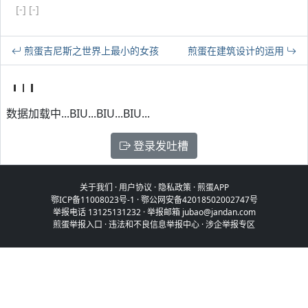
[-]
[-]
煎蛋吉尼斯之世界上最小的女孩
煎蛋在建筑设计的运用
数据加载中...BIU...BIU...BIU...
登录发吐槽
关于我们
·
用户协议
·
隐私政策
·
煎蛋APP
鄂ICP备11008023号-1
·
鄂公网安备42018502002747号
举报电话 13125131232 · 举报邮箱 jubao@jandan.com
煎蛋举报入口
·
违法和不良信息举报中心
·
涉企举报专区