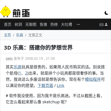
首页
树洞
无聊图
鱼塘
热榜
大吐槽
主页
乐高
文章正文
3D 乐高：搭建你的梦想世界
sein
发布于 2008.02.19 , 21:58
其实
乐高
玩具是很贵的，如果用人民币购买的话。别说搭
个航母(
1
、
2
)出来，就是拼个小玩具都是很奢侈的事。当
然，我说这么多废话就是想告诉你，现在有个
模拟程序
可
以满足你的愿望。
下载页面
/
Link
# 软件我没使用，因为我不是乐高迷。不过从截图上看，
它怎么看起来那么像 sketchup 呢？