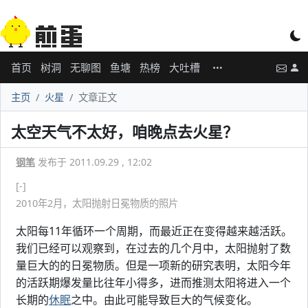
首页
树洞
无聊图
鱼塘
热榜
大吐槽
主页
火星
文章正文
太空天气不太好，咱晚点去火星？
钢笔
发布于 2011.09.29 , 12:02
[-]
2010年2月，太阳抛射日冕物质的照片
太阳每11年循环一个周期，而最近正在变得越来越活跃。
我们已经可以观察到，在过去的几个月中，太阳抛射了数
量巨大的的日冕物质。但是一项新的研究表明，太阳今年
的活跃期爆发量比往年小得多，进而推测太阳将进入一个
长期的
休眠
之中。由此可能导致巨大的气候变化。