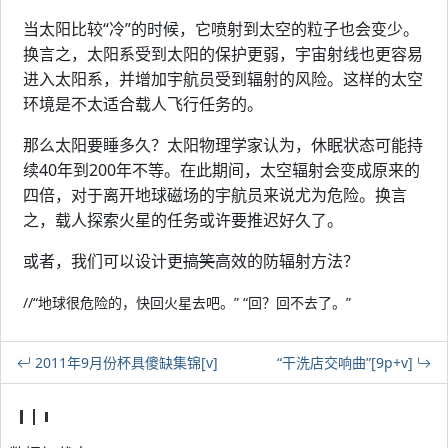
当太阳比较“冷”的时候，它喷射到太空的粒子也会变少。
换言之，太阳系受到太阳的保护更弱，宇宙射线也更容易
进入太阳系，并增加宇航员受到辐射的风险。这样的太空
环境是不太适合载人飞行任务的。
那么太阳要睡多久？太阳物理学家认为，休眠状态可能持
续40年到200年不等。在此期间，太空辐射会变成原来的
四倍，对于离开地球磁场的宇航员来说尤为危险。换言
之，载人探索火星的任务或许要推迟好久了。
或者，我们可以设计更
搞笑
高效的防辐射方法？
//“地球很危险的，快回火星去吧。” “回？回不去了。”
2011年9月份杯具傻缺集锦[v]
“干洗店交响曲”[9p+v]