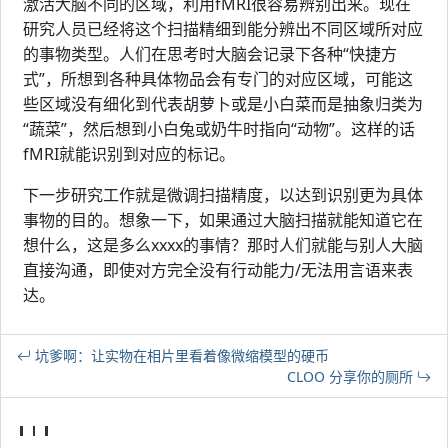
激活大脑不同的区域，利用fMRI很容易辨别出来。现在
研究人员已经将这个扫描精细到能分辨出不同区域所对应
的事物类型。人们在思考时大脑会记录下各种“快捷方
式”，所想到各种具体物品会有专门的对应区域，可能这
些区域没有细化到代表胡萝卜或是小白菜而是抽象归类为
“蔬菜”，然后想到小白兔或奶牛时指向“动物”。这样的话
fMRI就能识别到对应的标记。
下一步研究工作就是微调扫描精度，以达到识别更为具体
事物的目的。想象一下，如果通过大脑扫描就能知道它在
想什么，这是多么xxxx的事情？那时人们就能与别人大脑
直接沟通，即使对方完全没有行动能力/无法用言语来表
达。
坑爹啊：让实物在相片里看着像微缩模型的硬币
CLOO 分享你的厕所