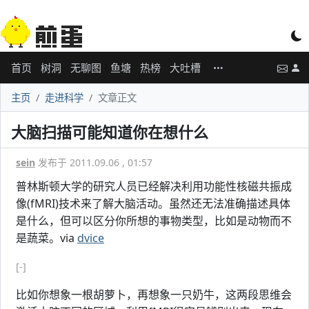
首页
树洞
无聊图
鱼塘
热榜
大吐槽
主页
走进科学
文章正文
大脑扫描可能知道你在想什么
sein
发布于 2011.09.06 , 01:57
普林斯顿大学的研究人员已经解决利用功能性核磁共振成
像(fMRI)技术来了解大脑活动。虽然还无法准确描述具体
是什么，但可以区分你所想的事物类型，比如是动物而不
是蔬菜。via
dvice
[-]
比如你想象一根胡萝卜，再想象一只奶牛，这两段思维会